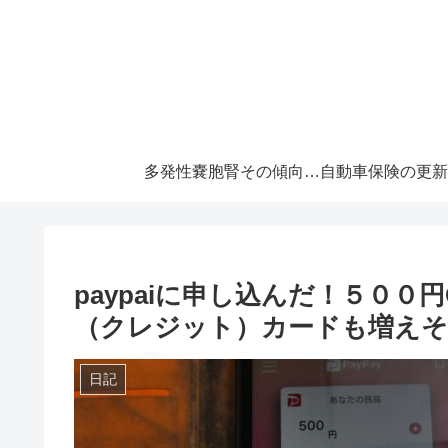
多発性嚢胞腎その傾向と対策！大切な『寿命』を伸ばすには早めの処置が必須です！
paypaiに申し込んだ！５００
（クレジット）カードも増えそ
日記