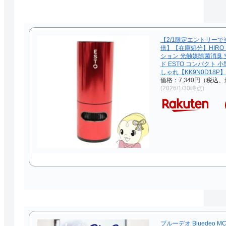
【2/1限定エントリーで
倍】【在庫処分】HIRO
ション 光触媒除菌消臭 
ド ESTO コンパクト 
しゃれ【KK9N0D18P】
価格：7,340円（税込、
(2026/1/30時点)
ブルーデオ Bluedeo MC