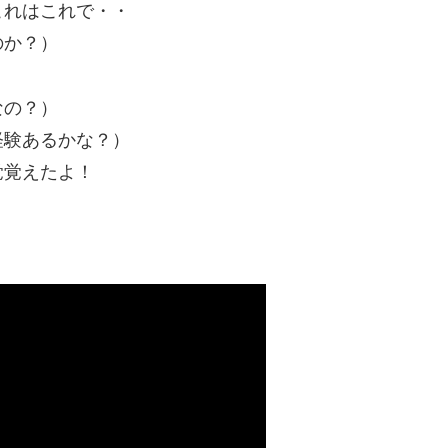
これはこれで・・
のか？）
なの？）
経験あるかな？）
覚覚えたよ！