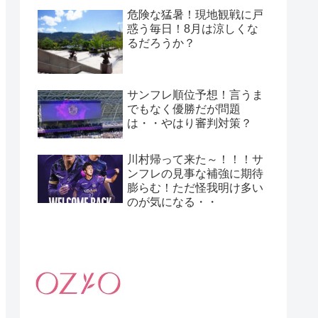
危険な猛暑！現地観戦に戸
惑う毎日！8月は涼しくな
るだろうか？
サンフレ順位予想！言うま
でもなく優勝だが問題
は・・やはり審判対策？
川村帰って来た～！！！サ
ンフレの見事な補強に期待
膨らむ！ただ怪我明け多い
のが気になる・・