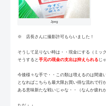
Jpeg
※ 店長さんに撮影許可もらいました！
そうして足りない時は・・現金にする（ミッ
そうすると
手元の現金の支出は抑えられる
じ
今後様々な手で・・この類は増えるのは間違
となればこちらも最大限お買い得な流れで行
ある意味新たな戦いじゃな・・（なんか疲れ
ただ・・