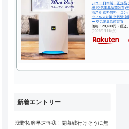
ジコー 日本製・正規品 
機 (空気消臭除菌装置)
清浄器 送料無料 コン
ウィルス対策 空気清浄
ー 空気消臭除菌装置
価格：29,480円（税込
(2026/2/11時点)
新着エントリー
浅野拓磨早速怪我！開幕戦行けそうに無