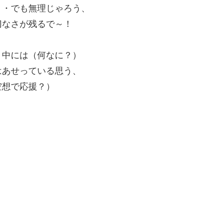
・・でも無理じゃろう、
切なさが残るで～！
、中には（何なに？）
はあせっている思う、
空想で応援？）