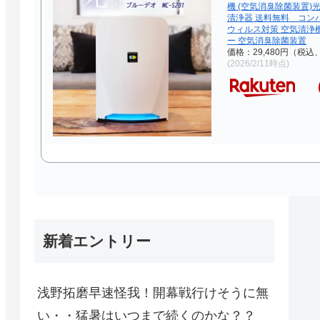
機 (空気消臭除菌装置)
清浄器 送料無料 コン
ウィルス対策 空気清浄
ー 空気消臭除菌装置
価格：29,480円（税込
(2026/2/11時点)
新着エントリー
浅野拓磨早速怪我！開幕戦行けそうに無
い・・猛暑はいつまで続くのかな？？