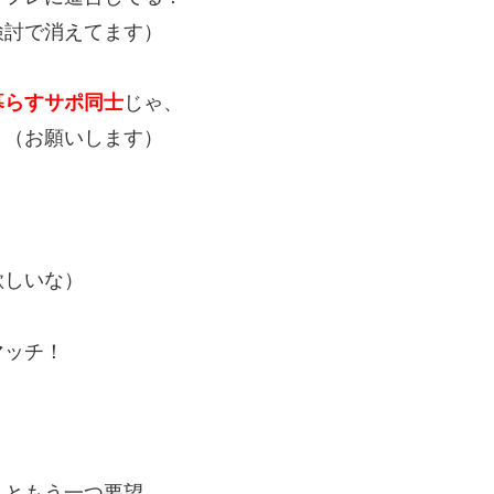
検討で消えてます）
暮らすサポ同士
じゃ、
！（お願いします）
欲しいな）
マッチ！
れともう一つ要望、