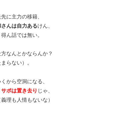
矢先に主力の移籍、
和さんは自力ある
けん、
り得ん話では無い。
仕方なんとかならんか？
たまらない）。
いくから空洞になる、
、
サポは置き去り
じゃ、
（義理も人情もないな）