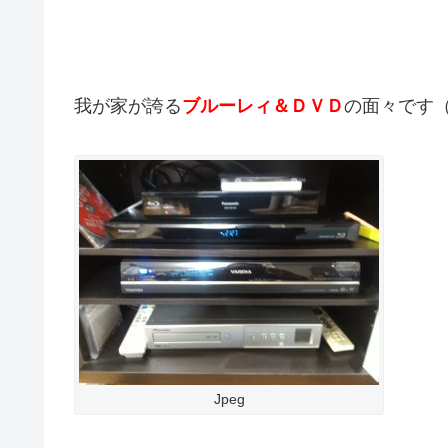
我が家が誇る
ブルーレィ＆ＤＶＤ
の面々です
Jpeg