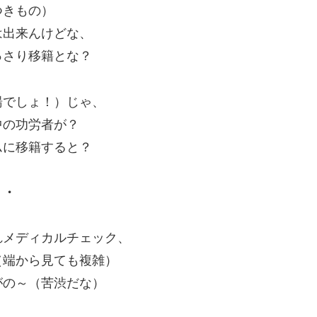
つきもの）
は出来んけどな、
っさり移籍とな？
湯でしょ！）じゃ、
中の功労者が？
ムに移籍すると？
・・
れメディカルチェック、
（端から見ても複雑）
がの～（苦渋だな）