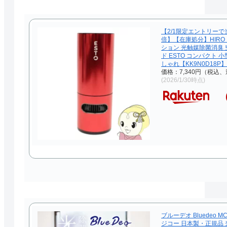
【2/1限定エントリーで
倍】【在庫処分】HIRO
ション 光触媒除菌消臭 
ド ESTO コンパクト 
しゃれ【KK9N0D18P】
価格：7,340円（税込、
(2026/1/30時点)
ブルーデオ Bluedeo MC
ジコー 日本製・正規品 