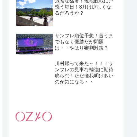
危険な猛暑！現地観戦に戸
惑う毎日！8月は涼しくな
るだろうか？
サンフレ順位予想！言うま
でもなく優勝だが問題
は・・やはり審判対策？
川村帰って来た～！！！サ
ンフレの見事な補強に期待
膨らむ！ただ怪我明け多い
のが気になる・・