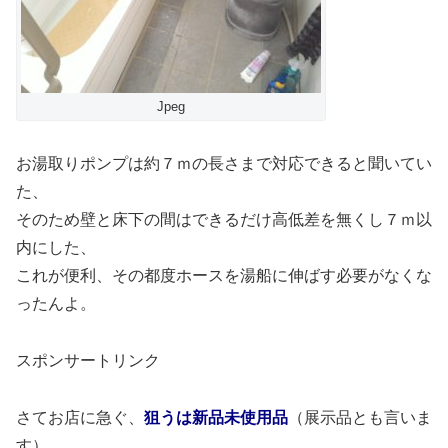
Jpeg
お湯取りポンプは約７ｍの長さまで対応できると聞いてい
た、
そのため壁と床下の間はできるだけ高低差を無くし７ｍ以
内にした、
これが便利、その都度ホースを湯船に伸ばす必要がなくな
ったんよ。
スポンサートリンク
さてお店に急ぐ、
狙うは新品未使用品
（展示品とも言いま
す）