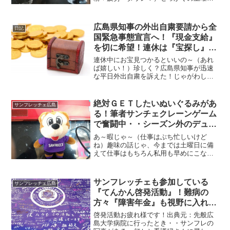
だと言うのに体の動きが重すぎる（だ
な）おまけにカープも３連敗、寝ながら
応援してたが（でも負け）
広島県知事の外出自粛要請から全
日記
国緊急事態宣言へ！『現金支給』
を切に希望！連休は『宝探し』に
没頭します？
連休中にお宝見つかるといいの～（あれ
ば嬉しい！）珍しく？広島県知事が迅速
な平日外出自粛を訴えた！じゃがわし含
む会社のほとんどは通常業務（意味ない
ぞ）まあサッカースタジアム対応の経緯
見ても曖昧多すぎる。
絶対ＧＥＴしたいぬいぐるみがあ
サンフレッチェ広島
る！筆者サンチェクレーンゲーム
で奮闘中・・シーズン外のデュエ
ルじゃ～！
あ～暇じゃ～（仕事はぶち忙しいけど
ね）趣味の話じゃ、今までは土曜日に備
えて仕事はもちろん私用も早めにこな
す、それが・・シーズン終わった途端心
が暇になったよ（・・）選手もオフじゃ
けん（たぶん家族サービス中）無理は言
サンフレッチェも参加している
サンフレッチェ広島
えん、じゃが・・トレーニング...
『てんかん啓発活動』！難病の
方々『障害年金』も視野に入れて
くださ～い～！
啓発活動お疲れ様です！出典元：先般広
島大学病院に行ったとき・・サンフレの