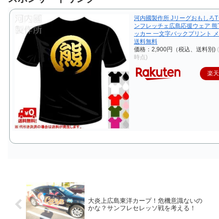
河内國製作所 JリーグおもしろT
ンフレッチェ広島応援ウェア 熊
ッカー 一文字バックプリント 
送料無料
価格：2,900円（税込、送料別)
時点)
楽
大炎上広島東洋カープ！危機意識ないの
かな？サンフレセレッソ戦を考える！