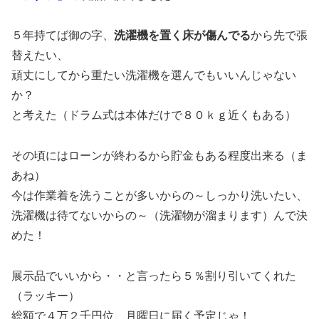
５年持てば御の字、
洗濯機を置く床が傷んでる
から先で張
替えたい、
頑丈にしてから重たい洗濯機を選んでもいいんじゃない
か？
と考えた（ドラム式は本体だけで８０ｋｇ近くもある）
その頃にはローンが終わるから貯金もある程度出来る（ま
あね）
今は作業着を洗うことが多いからの～しっかり洗いたい、
洗濯機は待てないからの～（洗濯物が溜まります）んで決
めた！
展示品でいいから・・と言ったら５％割り引いてくれた
（ラッキー）
総額で４万２千円位、月曜日に届く予定じゃ！