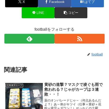
X
Facebook
はてブ
LINE
コピー
footballをフォローする
football
関連記事
黄砂の進撃？マスクで凌ぐも雨で
広島東洋カープ
救われる？じゃがカープは３連
敗・・！
薬のオンパレードじゃ～（何点あるんだ
よ？）あ～体がキツイ（仕事＋黄砂＋花
粉＋疲労＝ダウン！）せっかくの土曜日