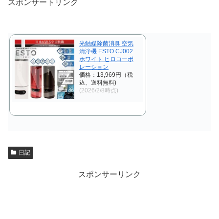
スポンサートリンク
光触媒除菌消臭 空気
清浄機 ESTO CJ002
ホワイト ヒロコーポ
レーション
価格：13,969円（税
込、送料無料)
(2026/2/8時点)
日記
スポンサーリンク