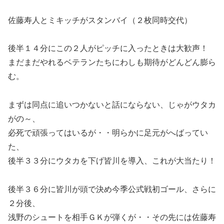
佐藤寿人とミキッチがスタンバイ（２枚同時交代）
後半１４分にこの２人がピッチに入ったときは大歓声！
まだまだやれるベテランたちにわしも期待がどんどん膨ら
む。
まずは同点に追いつかないと話にならない、じゃがウタカ
がの～、
必死で頑張ってはいるが・・明らかに足元がへばってい
た、
後半３３分にウタカを下げ皆川を導入、これが大当たり！
後半３６分に皆川が頭で決め今季公式戦初ゴール、さらに
２分後、
浅野のシュートを相手ＧＫが弾くが・・その先には佐藤寿