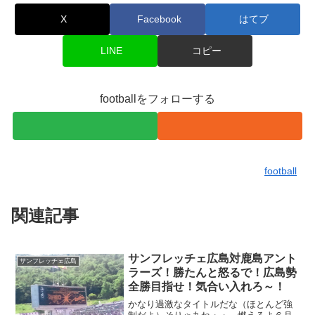
X
Facebook
はてブ
LINE
コピー
footballをフォローする
football
関連記事
サンフレッチェ広島対鹿島アント
サンフレッチェ広島
ラーズ！勝たんと怒るで！広島勢
全勝目指せ！気合い入れろ～！
かなり過激なタイトルだな（ほとんど強