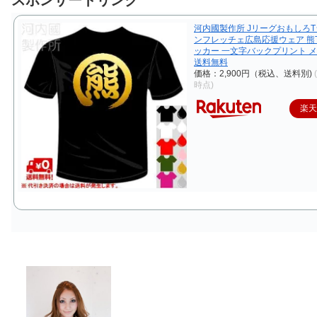
スポンサートリンク
河内國製作所 JリーグおもしろT
ンフレッチェ広島応援ウェア 熊
ッカー 一文字バックプリント 
送料無料
価格：2,900円（税込、送料別)
時点)
楽