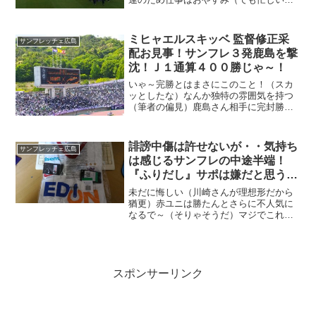
年末が近いこともあって各場所は渋滞、
おまけに信号目の前で赤、まるで狙われ
たように止められる、これには腹が立っ
ミヒャエルスキッベ 監督修正采
サンフレッチェ広島
たわ！
配お見事！サンフレ３発鹿島を撃
沈！Ｊ１通算４００勝じゃ～！
いゃ～完勝とはまさにこのこと！（スカ
ッとしたな）なんか独特の雰囲気を持つ
（筆者の偏見）鹿島さん相手に完封勝
ち！正直ここまで修正して圧勝するとは
想定外の想定外に等しいとわしは思う、
まあクジでサンフレが勝つのはいつもお
誹謗中傷は許せないが・・気持ち
サンフレッチェ広島
約束設定（かーん！）
は感じるサンフレの中途半端！
『ふりだし』サポは嫌だと思うで
～！
未だに悔しい（川崎さんが理想形だから
猶更）赤ユニは勝たんとさらに不人気に
なるで～（そりゃそうだ）マジでこれお
蔵入りしそうじゃ（さすがに今着れない
な）まだ勝ってたらの～封解いて着るこ
と考えてたが（ありゃま）川崎戦での不
甲斐なさでさらに封印期間...
スポンサーリンク