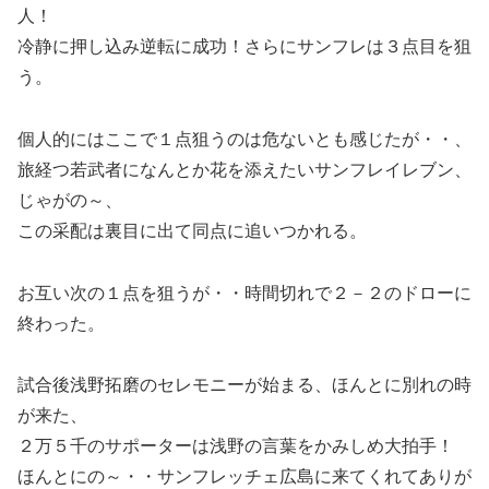
人！
冷静に押し込み逆転に成功！さらにサンフレは３点目を狙
う。
個人的にはここで１点狙うのは危ないとも感じたが・・、
旅経つ若武者になんとか花を添えたいサンフレイレブン、
じゃがの～、
この采配は裏目に出て同点に追いつかれる。
お互い次の１点を狙うが・・時間切れで２－２のドローに
終わった。
試合後浅野拓磨のセレモニーが始まる、ほんとに別れの時
が来た、
２万５千のサポーターは浅野の言葉をかみしめ大拍手！
ほんとにの～・・サンフレッチェ広島に来てくれてありが