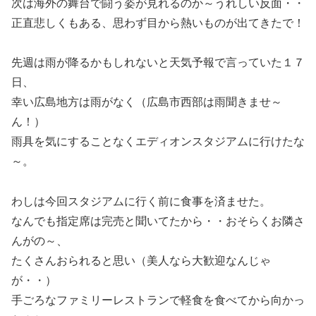
次は海外の舞台で闘う姿が見れるのか～うれしい反面・・
正直悲しくもある、思わず目から熱いものが出てきたで！
先週は雨が降るかもしれないと天気予報で言っていた１７
日、
幸い広島地方は雨がなく（広島市西部は雨聞きませ～
ん！）
雨具を気にすることなくエディオンスタジアムに行けたな
～。
わしは今回スタジアムに行く前に食事を済ませた。
なんでも指定席は完売と聞いてたから・・おそらくお隣さ
んがの～、
たくさんおられると思い（美人なら大歓迎なんじゃ
が・・）
手ごろなファミリーレストランで軽食を食べてから向かっ