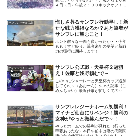
制だよ）そりゃあね・・、燃えるよ６月
４日（日）午後２：００キックオフ！サ
ンフレッチェ広島対鹿島アントラーズ！
（わくわくするね）何としても鹿島をギ
ャフンと言わせたいが（そりゃあね）と
悔しさ募るサンフレ行動早し！新
サンフレッチェ広島
にかく地元でなんとしても...
たな戦力獲得なるか？あと筆者が
サンフレに望むこと！
ホント散々な一面も多かったが・・今年
ももうすぐ終り、筆者来年の要望と新戦
力の獲得に期待します！
サンフレ公式戦・天皇杯２冠狙
サンフレッチェ広島
え！佐藤と浅野頼むで～
この中にシャーレーと天皇杯カップ追加
してくれ～（あおーん）久々の記事（ご
めんちゃい）最近仕事が忙しくての～そ
の分サンフレッチェの試合はよ見に行き
たいんじゃさすがに山形までは行けんか
ら・・次のホーム鳥栖戦でストレス発散
サンフレレジーナホーム初勝利！
サンフレッチェ広島
するで～もちろん勝利しか...
マイナビ仙台にリベンジ！勝利の
女神がやっと微笑んだで～！
やっとホームでの勝利が見れた（行った
甲斐あったな）本日午前中は妻の病院関
連のため仕事はおやすみ（でも忙しい）