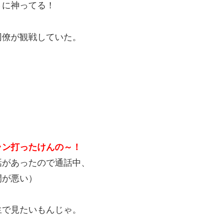
さに神ってる！
同僚が観戦していた。
ラン打ったけんの～！
話があったので通話中、
間が悪い）
生で見たいもんじゃ。