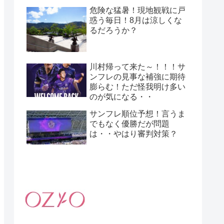
危険な猛暑！現地観戦に戸
惑う毎日！8月は涼しくな
るだろうか？
川村帰って来た～！！！サ
ンフレの見事な補強に期待
膨らむ！ただ怪我明け多い
のが気になる・・
サンフレ順位予想！言うま
でもなく優勝だが問題
は・・やはり審判対策？