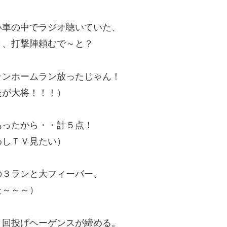
い車の中でラジオ聴いていた、
～、打撃陣頼むで～と？
ランホームラン放ったじゃん！
たが大将！！！）
あったから・・計５点！
わしＴＶ見たい）
の３ランと大フィーバー、
た～～～）
８回投げヘーゲンスが締める。