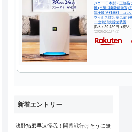
ジコー 日本製・正規品 
機 (空気消臭除菌装置)
清浄器 送料無料 コン
ウィルス対策 空気清浄
ー 空気消臭除菌装置
価格：29,480円（税込
(2026/2/11時点)
新着エントリー
浅野拓磨早速怪我！開幕戦行けそうに無