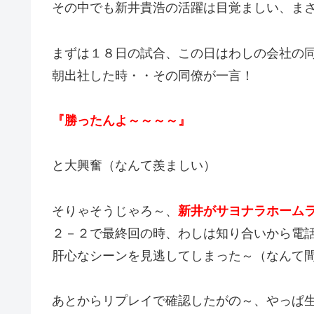
その中でも新井貴浩の活躍は目覚ましい、ま
まずは１８日の試合、この日はわしの会社の
朝出社した時・・その同僚が一言！
『勝ったんよ～～～～』
と大興奮（なんて羨ましい）
そりゃそうじゃろ～、
新井がサヨナラホーム
２－２で最終回の時、わしは知り合いから電
肝心なシーンを見逃してしまった～（なんて
あとからリプレイで確認したがの～、やっぱ