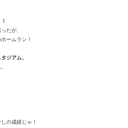
う！
思ったが、
のホームラン！
スタジアム、
ん、
。
なしの成績じゃ！