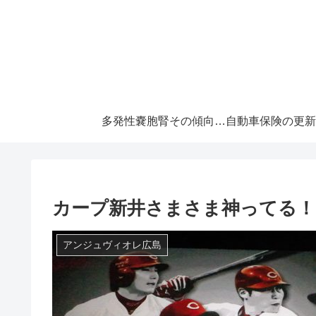
多発性嚢胞腎その傾向と対策！大切な『寿命』を伸ばすには早めの処置が必須です！
カープ新井さまさま神ってる
アンジュヴィオレ広島