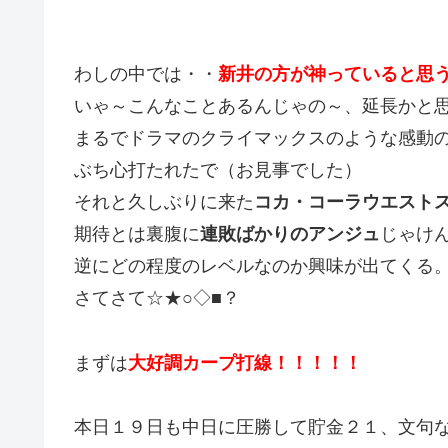
わしの中では・・
新井の方が神っていると思
いゃ～こんなことあるんじゃの～、延長かと
まるでドラマのクライマックスのような感動
ぶち心打たれたで（お見事でした）
それと久しぶりに来た
コカ・コーラウエスト
期待とは裏腹に
連敗ばかりのアンジュ
じゃけ
逆にどの程度のレベルなのか興味が出てくる
さてさて☆★○◇■？
まずは
大好調カープ打線！！！！！
本日１９日も中日に圧勝して貯金２１、文句