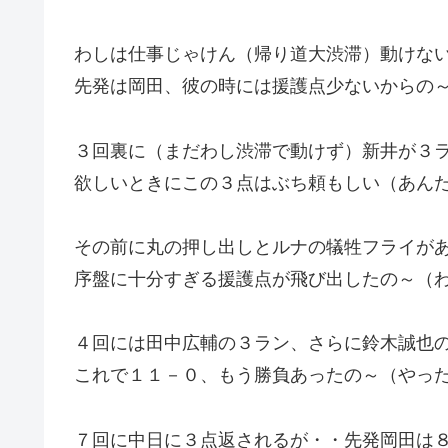
わしは仕事じゃけん（帰り道大渋滞）動けな
先発は岡田、彼の時には援護点少ないからの
３回裏に（まだわし渋滞で動けず）新井が３
欲しいときにこの３点はぶち頼もしい（あん
その前に丸の押し出しとルナの犠牲フライが
序盤に十分すぎる援護点が飛び出したの～（
４回には田中広輔の３ラン、さらに鈴木誠也
これで１１－０、もう勝負あったの～（やっ
７回に中日に３点返されるが・・先発岡田は