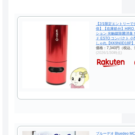
【2/1限定エントリーで
倍】【在庫処分】HIRO
ション 光触媒除菌消臭 
ド ESTO コンパクト 
しゃれ【KK9N0D18P】
価格：7,340円（税込、
(2026/1/30時点)
ブルーデオ Bluedeo MC