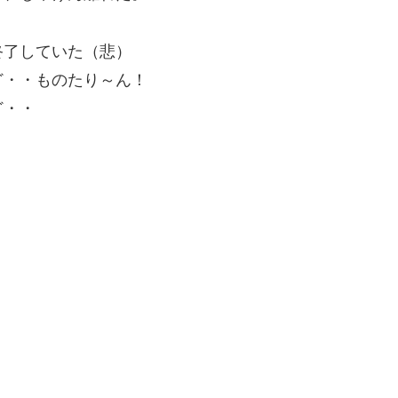
終了していた（悲）
ど・・ものたり～ん！
ど・・