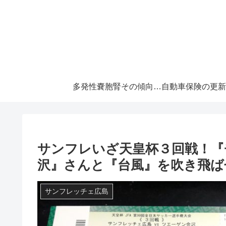
多発性嚢胞腎その傾向と対策！大切な『寿命』を伸ばすには早めの処置が必須です！
サンフレいざ天皇杯３回戦！『
沢』さんと『台風』を吹き飛ば
サンフレッチェ広島