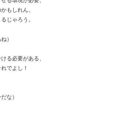
させる環境が必要、
のかもしれん、
くるじゃろう。
あね）
分ける必要がある、
それでよし！
身だな）