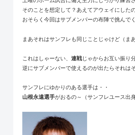
土曜のホーム試合に備え主力にしっかり練習
そのことを想定して？あえてアウェイにした
おそらく今回はサブメンバーの布陣で挑んで
まあそれはサンフレも同じことじゃけど（ま
これはしゃーない、
連戦
じゃからお互い振り
逆にサブメンバーで使えるのが出たらそれは
サンフレにゆかりのある選手は・・
山根永遠選手
がおるの～（サンフレユース出