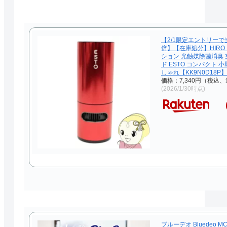
【2/1限定エントリーで
倍】【在庫処分】HIRO
ション 光触媒除菌消臭 
ド ESTO コンパクト 
しゃれ【KK9N0D18P】
価格：7,340円（税込、
(2026/1/30時点)
ブルーデオ Bluedeo MC