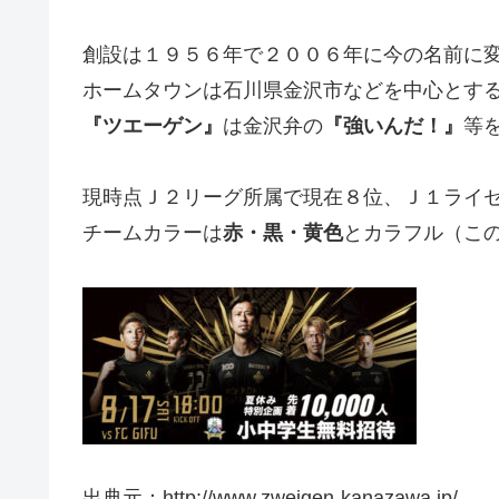
創設は１９５６年で２００６年に今の名前に
ホームタウンは石川県金沢市などを中心とす
『ツエーゲン』
は金沢弁の
『強いんだ！』
等
現時点Ｊ２リーグ所属で現在８位、Ｊ１ライ
チームカラーは
赤・黒・黄色
とカラフル（こ
出典元：http://www.zweigen-kanazawa.jp/