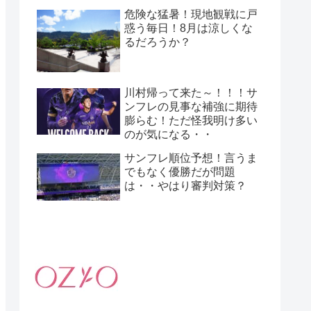
危険な猛暑！現地観戦に戸
惑う毎日！8月は涼しくな
るだろうか？
川村帰って来た～！！！サ
ンフレの見事な補強に期待
膨らむ！ただ怪我明け多い
のが気になる・・
サンフレ順位予想！言うま
でもなく優勝だが問題
は・・やはり審判対策？