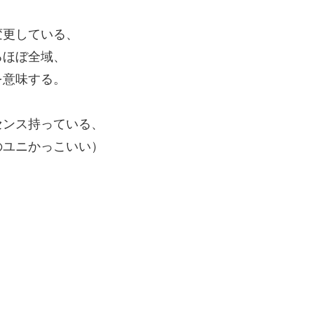
変更している、
るほぼ全域、
を意味する。
センス持っている、
のユニかっこいい）