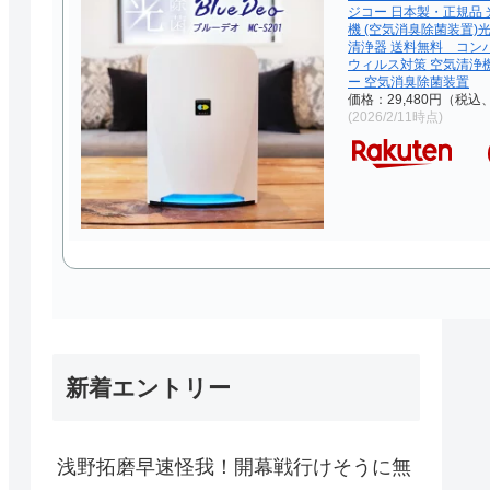
ジコー 日本製・正規品 
機 (空気消臭除菌装置)
清浄器 送料無料 コン
ウィルス対策 空気清浄
ー 空気消臭除菌装置
価格：29,480円（税込
(2026/2/11時点)
新着エントリー
浅野拓磨早速怪我！開幕戦行けそうに無