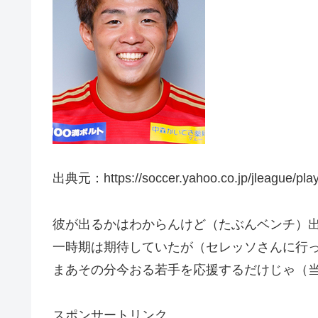
出典元：https://soccer.yahoo.co.jp/jleague/play
彼が出るかはわからんけど（たぶんベンチ）
一時期は期待していたが（セレッソさんに行
まあその分今おる若手を応援するだけじゃ（
スポンサートリンク