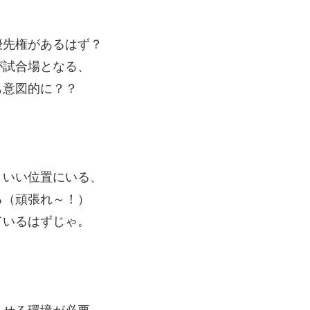
優先権があるはず？
が試合場となる、
も意図的に？？
といい位置にいる、
る（頑張れ～！）
ているはずじゃ。