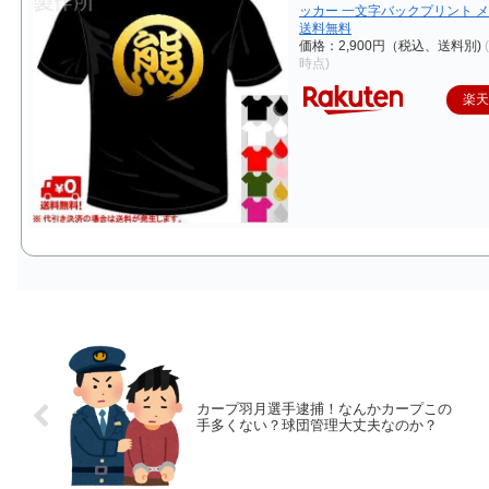
ッカー 一文字バックプリント 
送料無料
価格：2,900円（税込、送料別)
時点)
楽
カープ羽月選手逮捕！なんかカープこの
手多くない？球団管理大丈夫なのか？