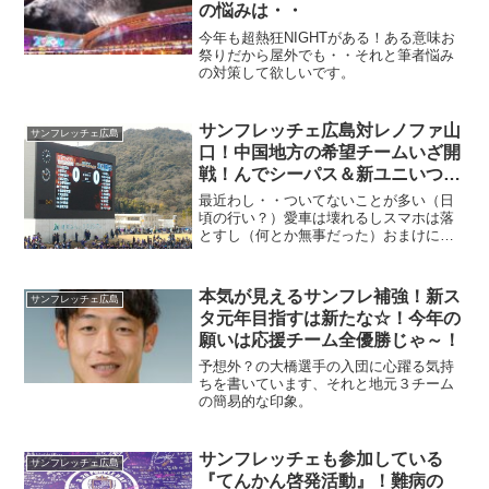
の悩みは・・
今年も超熱狂NIGHTがある！ある意味お
祭りだから屋外でも・・それと筆者悩み
の対策して欲しいです。
サンフレッチェ広島対レノファ山
サンフレッチェ広島
口！中国地方の希望チームいざ開
戦！んでシーパス＆新ユニいつ届
くのか？
最近わし・・ついてないことが多い（日
頃の行い？）愛車は壊れるしスマホは落
とすし（何とか無事だった）おまけに予
定に入れてた仕事はキャンセルされるし
～。ご機嫌だったのは朝の朝食タイムだ
けよ（海ぶちきれい）その後は波乱だら
本気が見えるサンフレ補強！新ス
サンフレッチェ広島
け、ほんと冷や汗ものよ（...
タ元年目指すは新たな☆！今年の
願いは応援チーム全優勝じゃ～！
予想外？の大橋選手の入団に心躍る気持
ちを書いています、それと地元３チーム
の簡易的な印象。
サンフレッチェも参加している
サンフレッチェ広島
『てんかん啓発活動』！難病の