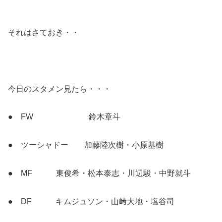
それはさておき・・
今日のスタメン見たら・・・
● FW 鈴木章斗
● ツーシャドー 加藤陸次樹・小原基樹
● MF 東俊希・松本泰志・川辺駿・中野就斗
● DF キムジュソン・山﨑大地・塩谷司