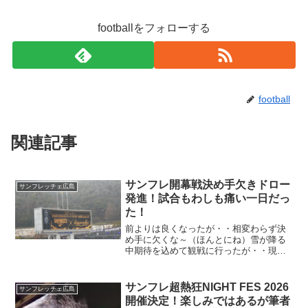
footballをフォローする
football
関連記事
サンフレ開幕戦決め手欠きドロー
サンフレッチェ広島
発進！試合もわしも痛い一日だっ
た！
前よりは良くなったが・・相変わらず決
め手に欠くな～（ほんとにね）雪が降る
中期待を込めて観戦に行ったが・・現地
は寒いしピッチは真っ白だったし・・お
まけに会談降りる途中コケルし（左ひじ
が痛い）
サンフレ超熱狂NIGHT FES 2026
サンフレッチェ広島
開催決定！楽しみではあるが筆者