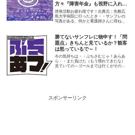
方々『障害年金』も視野に入れて
くださ～い～！
啓発活動お疲れ様です！出典元：先般広
島大学病院に行ったとき・・サンフレの
写真がある、何かと看護婦さんに尋ねた
ら・・『てんかん支援』だそうで、家に
帰って調べたら・・納得しました（なん
じゃそれ？）
勝てないサンフレに物申す！「問
サンフレッチェ広島
題点」きちんと見ているか？観客
は怒っているで～！
今の気持ちは・・ぶちさむじゃ！あらあ
ら・・また負けた（もう慣れてきたな）
見ていての～ゴールまでは行くがその先
がアバウトばかりで呆れる、土曜日の昼
だと言うのに観客は２０００人、わしも
行かなかった、その原因は前線の力不
足、さらに棚田をなぜ使わな...
スポンサーリンク