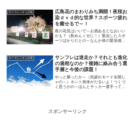
出てスタジアム観戦しました、着いた時
一時的だけど雨は収まっていました（タ
広島花のまわりみち満開！夜桜お
サンフレッチェ広島
イミングよかった）
染ｄｖｄ的な世界？スポーツ疲れ
を癒せるで～！
夜の花見はいいで～お酒あるとなおいい
かも？（飲めんくせに！）緊迫したスポ
ーツばかりだとの～なんか体の緊張感が
抜けない（確かに）こんな時は・・春な
んじゃけん花見なんかいいと思うで（綺
麗だからね）広島市佐伯区に造幣局があ
サンフレは迷走か？それとも進化
サンフレッチェ広島
るんじゃが、期間限定で花...
の過程なのか？複雑に絡み合う選
手層と今後の課題！
やっと勝ったか～（気疲れモード全開じ
ゃの～）ホント身体がだるいよ！つくづ
く思うがの～ほんとサッカー選手って移
動激しすぎないか？ケガや病気などでの
戦力補強がほとんどだと思うが・・それ
にしてもな～、こうあっさりとなじみが
おらんくなるのは寂しい以...
スポンサーリンク