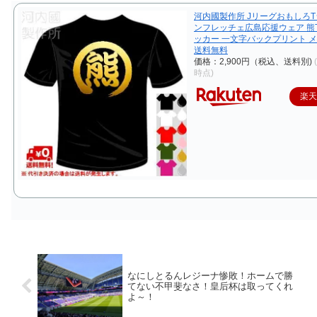
河内國製作所 JリーグおもしろT
ンフレッチェ広島応援ウェア 熊
ッカー 一文字バックプリント 
送料無料
価格：2,900円（税込、送料別)
時点)
楽
なにしとるんレジーナ惨敗！ホームで勝
てない不甲斐なさ！皇后杯は取ってくれ
よ～！