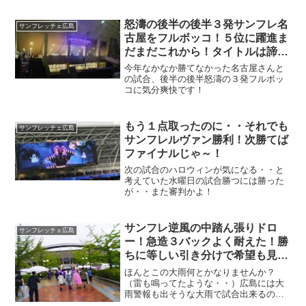
ち点を持って帰ってくれ！
怒濤の後半の後半３発サンフレ名
サンフレッチェ広島
古屋をフルボッコ！５位に躍進ま
だまだこれから！タイトルは諦め
ないで～！
今年なかなか勝てなかった名古屋さんと
の試合、後半の後半怒濤の３発フルボッ
コに気分爽快です！
もう１点取ったのに・・それでも
サンフレッチェ広島
サンフレルヴァン勝利！次勝てば
ファイナルじゃ～！
次の試合のハロウィンが気になる・・と
考えていた水曜日の試合勝つには勝った
が・・また審判かよ！
サンフレ逆風の中踏ん張りドロ
サンフレッチェ広島
ー！急造３バックよく耐えた！勝
ちに等しい引き分けで希望も見え
たぞ～！
ほんとこの大雨何とかなりませんか？
（雷も鳴ってたような・・）広島には大
雨警報も出そうな大雨で試合出来るのか
いな？と思いながら開始１時間前に家を