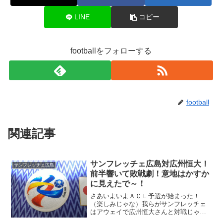
LINE
コピー
footballをフォローする
football
関連記事
サンフレッチェ広島対広州恒大！
サンフレッチェ広島
前半響いて敗戦劇！意地はかすか
に見えたで～！
さあいよいよＡＣＬ予選が始まった！
（楽しみじゃな）我らがサンフレッチェ
はアウェイで広州恒大さんと対戦じゃ！
相手は強豪じゃがの～何でもいいから勝