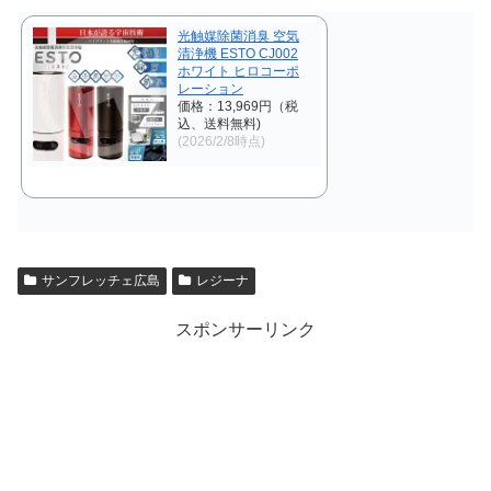
光触媒除菌消臭 空気
清浄機 ESTO CJ002
ホワイト ヒロコーポ
レーション
価格：13,969円（税
込、送料無料)
(2026/2/8時点)
サンフレッチェ広島
レジーナ
スポンサーリンク