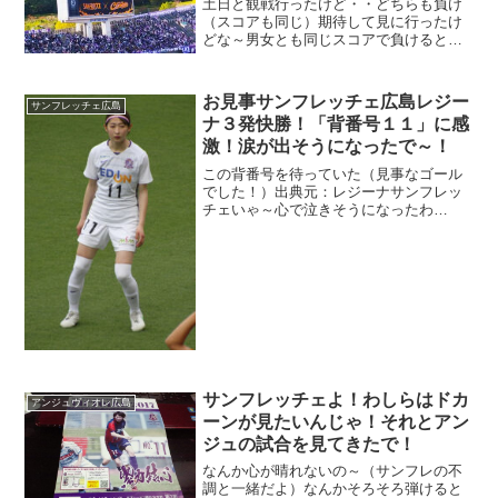
土日と観戦行ったけど・・どちらも負け
（スコアも同じ）期待して見に行ったけ
どな～男女とも同じスコアで負けると
は・・歯痒いと言うか・・こういう波に
乗れる時に負けることが多いの～これは
改善してもらわんとな～その先には行け
お見事サンフレッチェ広島レジー
サンフレッチェ広島
んで（だな）
ナ３発快勝！「背番号１１」に感
激！涙が出そうになったで～！
この背番号を待っていた（見事なゴール
でした！）出典元：レジーナサンフレッ
チェいゃ～心で泣きそうになったわ
（久々の感動だった）男子が不甲斐ない
試合が多いから意気消沈していたこの
頃・・今日ダゾーンさん見ていて・・心
が晴れました。
サンフレッチェよ！わしらはドカ
アンジュヴィオレ広島
ーンが見たいんじゃ！それとアン
ジュの試合を見てきたで！
なんか心が晴れないの～（サンフレの不
調と一緒だよ）なんかそろそろ弾けると