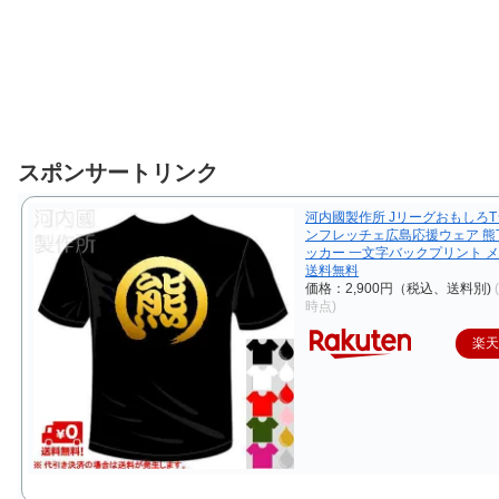
スポンサートリンク
河内國製作所 JリーグおもしろT
ンフレッチェ広島応援ウェア 熊
ッカー 一文字バックプリント 
送料無料
価格：2,900円（税込、送料別)
時点)
楽