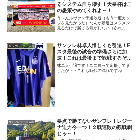
るシステム自ら壊す！天皇杯はこ
の愚策やめてくれよ～！
う～んルヴァン予選敗退（もう一度カッ
プを見たかった）なんか最近はスタメン
見るだけで勝てる気がしない（あれま）
どー考えても問題ありの布陣に拘るのは
どうしてなのか？まあ問題はわかってい
るけど（もう信頼関係は薄れたよ）
サンフレ林卓人惜しくも引退！E
サンフレッチェ広島
スタ最後の試合の準備さらに加
速！これは最後まで観戦するぞ
～！
林卓人引退です！ユニ買って応援してま
したが・・これも時代の流れですね
要点で勝てないサンフレ！レジー
サンフレッチェ広島
ナ迫力今一つ！２戦連敗の観戦劇
じゃ～！