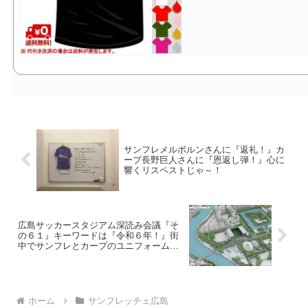
サンフレメルボルンさんに『返礼！』カ
ープ長野巨人さんに『恩返し弾！』心に
響くリスペストじゃ～！
広島サッカースタジアム深読み会議『そ
の６１』キーワードは『令和６年！』街
中でサンフレとカープのユニフォームコ
ラボが実現するで～！
ホーム
サンフレッチェ広島