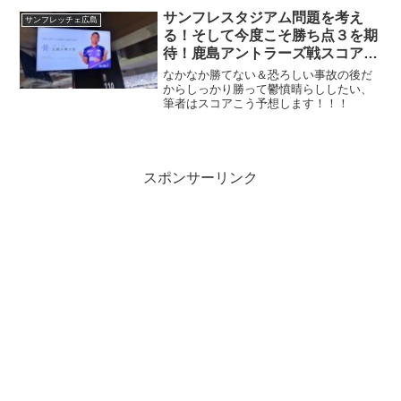
が振り払ったで～！
サンフレスタジアム問題を考え
サンフレッチェ広島
る！そして今度こそ勝ち点３を期
待！鹿島アントラーズ戦スコア予
想です！
なかなか勝てない＆恐ろしい事故の後だ
からしっかり勝って鬱憤晴らししたい、
筆者はスコアこう予想します！！！
スポンサーリンク