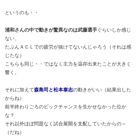
というのも・・
浦和さんの中で動きが驚異なのは武藤選手
ぐらいしか感じ
ない、
たぶんＡＣＬでの疲労が抜けてないんじゃろう（それは感
じたな）
こちらも同じ・・ではなく主力を温存出来たことが大きく
響く。
それに加えて
森島司と松本泰志
の動きがいい（結果出した
からね）
前半終わりごろのビックチャンスを生かせなかった位か
な？
それ以外ほぼ問題なく試合展開を支配していたからの～
（だね）