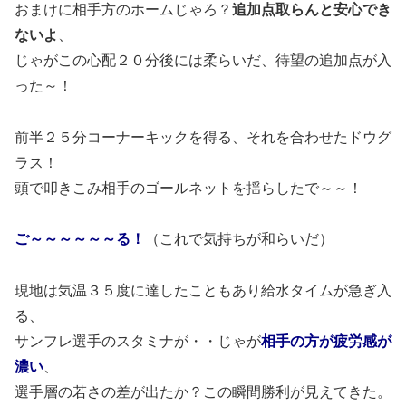
おまけに相手方のホームじゃろ？
追加点取らんと安心でき
ないよ
、
じゃがこの心配２０分後には柔らいだ、待望の追加点が入
った～！
前半２５分コーナーキックを得る、それを合わせたドウグ
ラス！
頭で叩きこみ相手のゴールネットを揺らしたで～～！
ご～～～～～～る！
（これで気持ちが和らいだ）
現地は気温３５度に達したこともあり給水タイムが急ぎ入
る、
サンフレ選手のスタミナが・・じゃが
相手の方が疲労感が
濃い
、
選手層の若さの差が出たか？この瞬間勝利が見えてきた。