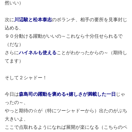
然いい）
次に
川辺駿と松本泰志
のボランチ、相手の要所を見事封じ
込める、
９０分動ける躍動がいいの～これなら十分任せられるで
（だな）
さらに
ハイネルも使える
ことがわかったからの～（期待し
てます）
そして２シャドー！
今日は
森島司の躍動を褒める+嬉しさが満載した一日
じゃ
ったの～、
やっと期待の☆が（特にツーシャドーから）出たのがぶち
大きいよ、
ここで点取れるようになれば展開が楽になる（こちらのペ