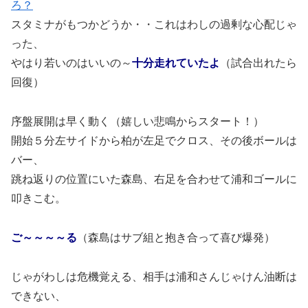
ろ？
スタミナがもつかどうか・・これはわしの過剰な心配じゃ
った、
やはり若いのはいいの～
十分走れていたよ
（試合出れたら
回復）
序盤展開は早く動く（嬉しい悲鳴からスタート！）
開始５分左サイドから柏が左足でクロス、その後ボールは
バー、
跳ね返りの位置にいた森島、右足を合わせて浦和ゴールに
叩きこむ。
ご～～～～る
（森島はサブ組と抱き合って喜び爆発）
じゃがわしは危機覚える、相手は浦和さんじゃけん油断は
できない、