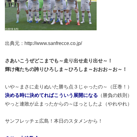
出典元：http://www.sanfrecce.co.jp/
さあいこうぜどこまでも～走り出せ走り出せ～！
輝け俺たちの誇りひろしま～ひろしま～おおお～お～！
いや～まさに走りぬいた勝ち点３じゃったの～（圧巻！）
決める時に決めてればこういう展開になる
（勝負の鉄則）
やっと連敗が止まったからの～ほっとしたよ（やれやれ）
サンフレッチェ広島！本日のスタメンから！