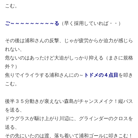
こむ。
ご～～～～～～～～～る
（早く採用していれば・・）
その後は浦和さんの反撃、じゃが疲労からか迫力が感じら
れない、
危ないのはあったけど大迫がしっかり抑える（まさに規格
外？）
焦りでイライラする浦和さんにの～
トドメの４点目
を叩き
こむ。
後半３５分動きが衰えない森島がチャンスメイク！縦パス
を送る、
ドウグラスが駆け上がり川辺に、グラインダーのクロスを
送る、
その先にいたのは渡、落ち着いて浦和ゴールに叩きこむ！