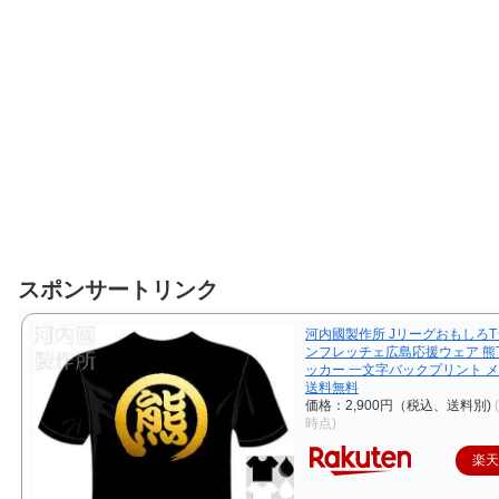
スポンサートリンク
河内國製作所 JリーグおもしろT
ンフレッチェ広島応援ウェア 熊
ッカー 一文字バックプリント 
送料無料
価格：2,900円（税込、送料別)
時点)
楽