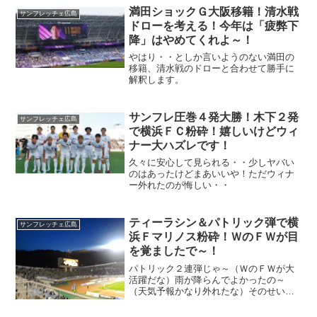
満田ショックＧ大阪移籍！清水戦
サンフレッチェ広島
ドローを考える！今年は「疲弊下
降」はやめてくれよ～！
やはり・・としか言いようのない満田の
移籍、清水戦のドローと合わせて勝手に
解釈します。
サンフレ圧巻４発大勝！木下２発
サンフレッチェ広島
で横浜ＦＣ粉砕！嬉しいけどウィ
ナー大ハズレです！
久々に安心して見られる・・少しヤバい
のはあったけどまあいいや！ただウィナ
ー外れたのが悔しい・・
ティーラシン＆パトリック弾で横
サンフレッチェ広島
浜Ｆマリノス粉砕！ＷのＦＷが目
を覚ましたで～！
パトリック２連弾じゃ～（ＷのＦＷが大
活躍だな）雨が降らんでよかったの～
（天気予報かなり外れたな）そのせい
か？サポーター数が７千人台（寂しい
な）じゃがの～その寂しさサンフレ選手