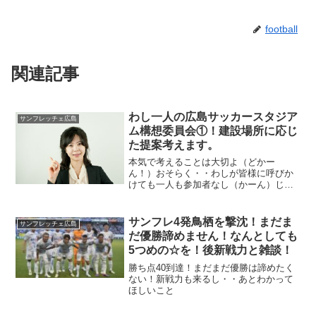
football
関連記事
わし一人の広島サッカースタジア
サンフレッチェ広島
ム構想委員会①！建設場所に応じ
た提案考えます。
本気で考えることは大切よ（どかー
ん！）おそらく・・わしが皆様に呼びか
けても一人も参加者なし（かーん）じゃ
けん（開き直り？）わし一人で勝手に構
想委員会造ります！このブログで案を考
えて・・あそこならこのプラン、ここな
サンフレ4発鳥栖を撃沈！まだま
サンフレッチェ広島
らこれ！ある意味思いつき？で...
だ優勝諦めません！なんとしても
5つめの☆を！後新戦力と雑談！
勝ち点40到達！まだまだ優勝は諦めたく
ない！新戦力も来るし・・あとわかって
ほしいこと