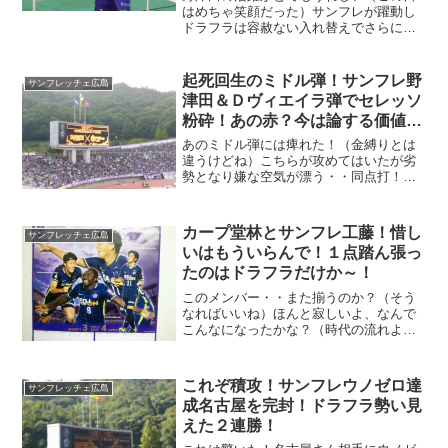
はめちゃ笑顔だった）サンフレが躍動し
ドラフラは容赦ない入れ替えでさらに上
位を目指している、それとＪＴも監督交
代、アンジュなどは苦しみながらも必死
で走っている、それらを見ていたらの～
起死回生のミドル弾！サンフレ野
サンフレッチェ広島
カープの危機感の薄さがよ...
津田＆Ｄヴィエイラ弾でセレッソ
粉砕！あの赤？今は論する価値無
し！
あのミドル弾には痺れた！（金縛りとは
違うけどね）こちらが攻めてはいたが劣
勢となり嫌な空気が漂う・・同点打！と
思ったらオフサイド、さらに凹みなんか
嫌な・・吹き飛ばした！決めたのは野津
田！あのミドルには感激すら覚えたで～
カープ堂林とサンフレ工藤！惜し
サンフレッチェ広島
～！
いはもういらんで！１点踏ん張っ
たのはドラフラだけか～！
このメンバー・・また揃うのか？（そう
なればいいね）ほんと寂しいよ、なんで
こんなになったかな？（時代の流れよ）
これだけ結果が出ないとな～疲れが取れ
んよ（２重のショックだな）カープはま
だ改善点があるがの～サンフレは補強は
これぞ積攻！サンフレウノゼロ達
サンフレッチェ広島
必須だと思う、その中で・...
成名古屋を完封！ドラフラ勢い見
えた２連勝！