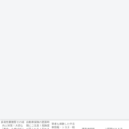
多発性嚢胞腎その傾
自動車保険の更新時
筆者も体験した中古
向と対策！大切な
期にご注意！危険度
車情報・トヨタ・軽