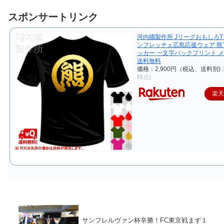
スポンサートリンク
河内國製作所 JリーグおもしろT
ンフレッチェ広島応援ウェア 熊
ッカー 一文字バックプリント 
送料無料
価格：2,900円（税込、送料別)
時点)
楽
サンフレルヴァン杯辛勝！FC東京戦まず１