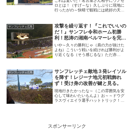
これは驚いた！名古屋さん相手にウノゼ
ロとは！（すげ～な）久しぶりに現地に
行ったがの～快晴で観戦には絶好の天気
だった、わしは用事があり安佐南区の大
町方面に先に行ったけど・・肝心の無料
駐車場がソールドアウト！アストラムラ
攻撃を繰り返す！『これでいいの
サンフレッチェ広島
インで行った。
だ！』サンフレ令和ホーム初勝
利！怒涛の湘南ベルマーレを完封
じゃ！
いや～久々の勝利じゃ（肩の力が抜けた
よね）こういう戦いを続ければ勝利がよ
り近くなる（そう感じるな）ただ赤
の・・こちらは今日ほっときます。
サンフレッチェ敵地３発レイソル
サンフレッチェ広島
を降す！レジーナ地元初戦飾れ
ず！受け身の改善が鍵と見る。
現地行きたかったな～（この雰囲気を安
心して味わいたいもんよ）お～～ドウグ
ラスヴィエイラ選手ハットトリック！
（見事）今回も現地観戦は行けず（９月
の緊急事態宣言間は動けそうにない）会
社では１回＆２回目の接種が行われて感
染を出さないよう徹底モード...
スポンサーリンク