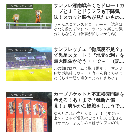
サンフレ湘南戦辛くもドロー！カ
サンフレッチェ広島
ープとＪＴとドラフラも下降気
味！スカッと勝ちが見たいもの
よ・・
う～んスコアレスドローか～～（試合は
かなり前だぞ？）ハロウィンを楽しむ気
分にもならん（仕事が忙しいからね）日
曜は用事があって帰ったのは４時半過
ぎ、試合はほとんど終わっていた、なん
とかスコアレスドローで・・なんで？と
サンフレッチェ『徹底度不足？』
サンフレッチェ広島
思っていたんじゃがの～～、...
で黒星スタート！『地元の利』を
最大限生かそう・・で～！（記事
追加）
この負けはホームで取り返す！（サンフ
レサポ集結じゃ～！）う～ん負けちゃっ
た（もう一息が遠かったね）まあさすが
は鹿島さん、要所で勝つ粘りはさすが、
サンフレもこんな強さが欲しい・・（ち
と悩みます）
カープチケットと不正転売問題を
サンフレッチェ広島
考える！あくまで『独断と偏
見！』爽やかな観戦をしようで
～！
なんとこれが当たりました！（マジか
よ？）じゃが恒例のごとく知人に任せる
（かーん）まあこの日はサンフレの試合
あるから・・いけん！