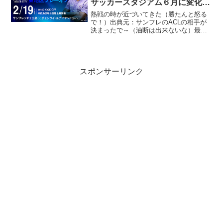
サッカースタジアム６月に変化あ
り？
熱戦の時が近づいてきた（勝たんと怒る
で！）出典元：サンフレのACLの相手が
決まったで～（油断は出来ないな）最近
タイのチームは伸び盛り、油断してると
ほんとやばいよ、まだまだ日本の方が格
上と思いがちじゃが・・それは払拭しよ
う。
スポンサーリンク