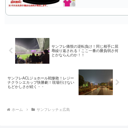
サンフレ痛恨の逆転負け！同じ相手に屈
辱繰り返される！ここ一番の勝負弱さ何
とかならんのか！！
サンフレACLジョホール戦惨敗！レジー
ナクラシエカップ快勝劇！現場行けない
もどかしさが続く・・
ホーム
サンフレッチェ広島