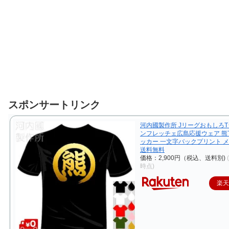
スポンサートリンク
河内國製作所 JリーグおもしろT
ンフレッチェ広島応援ウェア 熊
ッカー 一文字バックプリント 
送料無料
価格：2,900円（税込、送料別)
時点)
楽