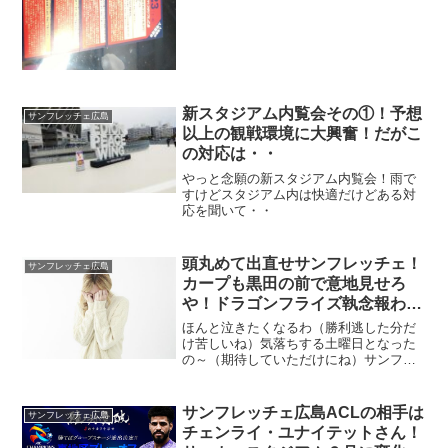
新スタジアム内覧会その①！予想
サンフレッチェ広島
以上の観戦環境に大興奮！だがこ
の対応は・・
やっと念願の新スタジアム内覧会！雨で
すけどスタジアム内は快適だけどある対
応を聞いて・・
頭丸めて出直せサンフレッチェ！
サンフレッチェ広島
カープも黒田の前で意地見せろ
や！ドラゴンフライズ執念報われ
たで～！
ほんと泣きたくなるわ（勝利逃した分だ
け苦しいね）気落ちする土曜日となった
の～（期待していただけにね）サンフ
レ・カープとも北海道に苦杯飲まされる
とはな（必ずリベンジ！）それにして
も・・サンフレここまで勝てないなら皆
サンフレッチェ広島ACLの相手は
サンフレッチェ広島
頭丸めろ！カープも記念試合あ...
チェンライ・ユナイテットさん！