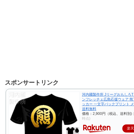
スポンサートリンク
河内國製作所 JリーグおもしろT
ンフレッチェ広島応援ウェア 熊
ッカー 一文字バックプリント 
送料無料
価格：2,900円（税込、送料別)
時点)
楽