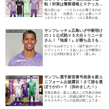
転！対策は警察通報とステッカ
ー？
個人的には・・パトちゃんが着てるのが
気になる・・出典元：いよいよ新シーズ
ンがスタートしたの～（ユニ発表があっ
たね）新入団選手も決まったし（機能し
てくれるといいね）ほんと楽しみ、じゃ
がの～それとは別に・・困ったこともし
サンフレッチェ広島いざ中断明け
サンフレッチェ広島
ばしば・・
のＪ１公式戦ＶＳ大分トリニータ
さん！『強盾！』が勝ち点３をも
たらしたで～！
初ゴールおめでとう！（値千金のヘディ
ングシュート！）さあいよいよ中断明け
のＪ１公式戦が始まるで～（楽しみ）わ
しは午前中仕事で・・その後急いで病院
に駆け込んだ（あらま）その後洗車（花
粉がものすごかった）３時半ごろ家に帰
る（忙しい）
サンフレ選手新背番号発表＆新ユ
サンフレッチェ広島
ニフォームお披露目！さて誰を選
ぼうかの～？（決めました！）
写真出典元：新ユニ購入この写真が決め
手となりました（詳細は後半でね）さー
そろそろサンフレの足跡が聞こえてきた
の～（春一番？）気になる選手もコーチ
陣も揃ってきたし～あとは新ユニじゃ、