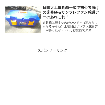
サンフレからメールも来たし～あとはデ
ザインじゃの～！
日曜大工道具箱一式で初心者向け
サンフレッチェ広島
の床修繕＆サンフレファン感謝デ
ーのあれこれ！
道具箱は頑丈なのがいいで～（踏み台に
もなるからね）土曜日はサンフレ感謝デ
ーがあったが・・わしは病院で欠席、昼
までかかり（中途半端な時間だな）家に
帰ってあら大変！床がギシギシ言っての
～『破れるんじゃないのか？』（やば
い）これは直さんと・・じゃ...
スポンサーリンク