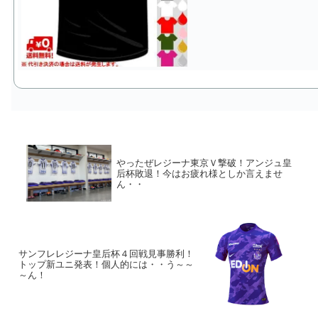
やったぜレジーナ東京Ｖ撃破！アンジュ皇
后杯敗退！今はお疲れ様としか言えませ
ん・・
サンフレレジーナ皇后杯４回戦見事勝利！
トップ新ユニ発表！個人的には・・う～～
～ん！