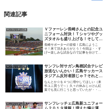
関連記事
Ｖファーレン長崎さんとの記念ユ
サンフレッチェ広島
ニフォーム対決！Ｔシャツやグッ
ズタオルも盛り上げる！そして開
始の笛が鳴る！
長崎サポーターの皆様！広島にようこ
そ！来て頂きありがとう！今回は・・す
げー楽しみな試合なので記事を分けて書
きます！展開次第で内容変えますのでお
楽しみに！（サンフレが勝つ！）現場は
かなり暑くなりそうなので対策をしっか
サンフレ対サガン鳥栖試合テレビ
サンフレッチェ広島
りして向かってください。
放送ないんかい！広島サッカース
タジアム反対者誰じゃ？それと予
算対策！
なんとか☆を４つに増やしてほしい（来
年ユニ買うで～）久々の休みじゃけん紅
葉でも見に行こうと思っていたが・・昼
近くまで爆睡していた（かーん！）だめ
だこりゃ！あ～マジで天皇杯サンフレ対
鳥栖戦生で見たかったの～、かなり出費
サンフレッチェ広島新ユニフォー
サンフレッチェ広島
があったけん仕方なしにパ...
ム２０１９速報！増えた煽り運