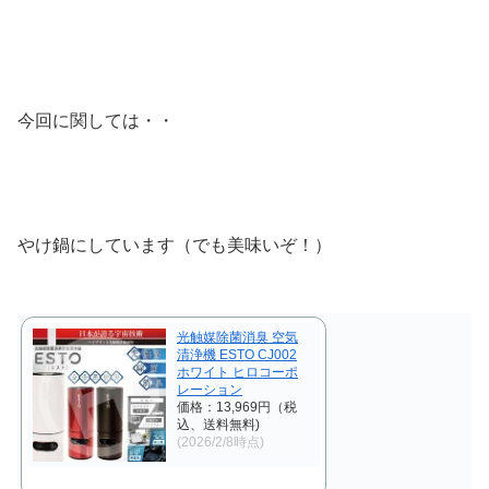
今回に関しては・・
やけ鍋にしています（でも美味いぞ！）
光触媒除菌消臭 空気
清浄機 ESTO CJ002
ホワイト ヒロコーポ
レーション
価格：13,969円（税
込、送料無料)
(2026/2/8時点)