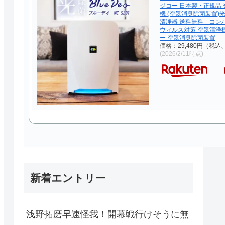
ジコー 日本製・正規品 
機 (空気消臭除菌装置)
清浄器 送料無料 コン
ウィルス対策 空気清浄
ー 空気消臭除菌装置
価格：29,480円（税込
(2026/2/11時点)
新着エントリー
浅野拓磨早速怪我！開幕戦行けそうに無