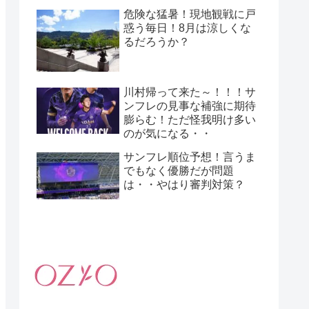
危険な猛暑！現地観戦に戸
惑う毎日！8月は涼しくな
るだろうか？
川村帰って来た～！！！サ
ンフレの見事な補強に期待
膨らむ！ただ怪我明け多い
のが気になる・・
サンフレ順位予想！言うま
でもなく優勝だが問題
は・・やはり審判対策？