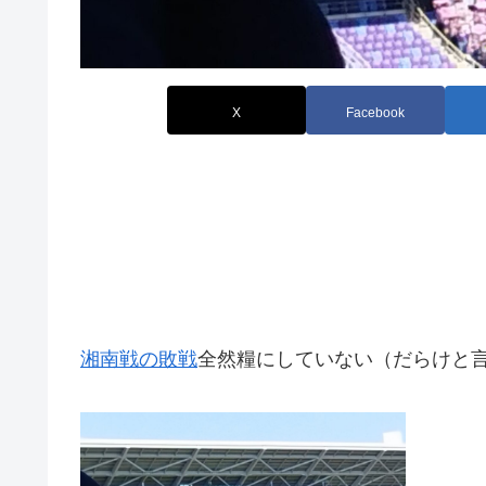
X
Facebook
湘南戦の敗戦
全然糧にしていない（だらけと