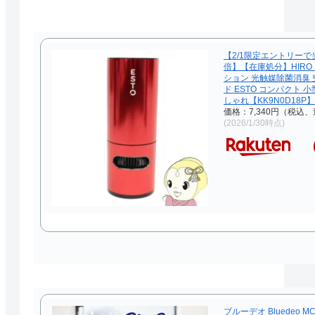
【2/1限定エントリーで
倍】【在庫処分】HIRO
ション 光触媒除菌消臭 
ド ESTO コンパクト 
しゃれ【KK9N0D18P】
価格：7,340円（税込、
(2026/1/30時点)
ブルーデオ Bluedeo MC