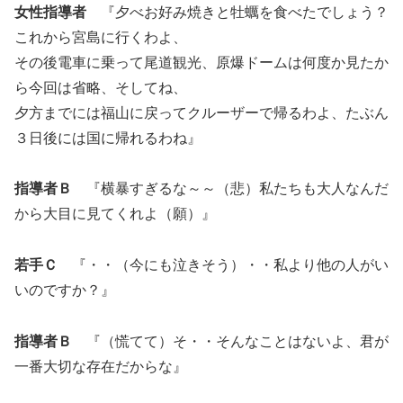
女性指導者
『夕べお好み焼きと牡蠣を食べたでしょう？
これから宮島に行くわよ、
その後電車に乗って尾道観光、原爆ドームは何度か見たか
ら今回は省略、そしてね、
夕方までには福山に戻ってクルーザーで帰るわよ、たぶん
３日後には国に帰れるわね』
指導者Ｂ
『横暴すぎるな～～（悲）私たちも大人なんだ
から大目に見てくれよ（願）』
若手Ｃ
『・・（今にも泣きそう）・・私より他の人がい
いのですか？』
指導者Ｂ
『（慌てて）そ・・そんなことはないよ、君が
一番大切な存在だからな』