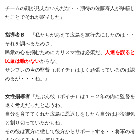
チームの顔が見えないんだな・・期待の佐藤寿人が移籍し
たことでそれが露呈した』
指導者Ｂ
『私たちがあえて広島を旅行先にしたのは・・
それを調べるためさ、
民衆の心を掴むためにカリスマ性は必須だ、
人選を誤ると
民衆は動かない
からな、
サンフレの今の監督（ポイチ）はよく頑張っているのは認
めるが・・・ね。』
女性指導者
『たぶん彼（ポイチ）は１～２年の内に監督を
退く考えだったと思うわ、
自分を育ててくれた広島に恩返しをしたら自分はお役御免
と割り切っていたかもね、
その後は裏方に徹して後方からサポートする・・将軍の考