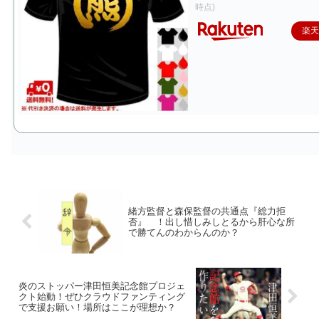
時点)
楽
緒方監督と森保監督の共通点『総力拒
否』 ！出し惜しみしとるから肝心な所
で勝てんのわからんのか？
炎のストッパー津田恒美記念館プロジェ
クト始動！ぜひクラウドファンティング
で支援お願い！場所はここが理想か？