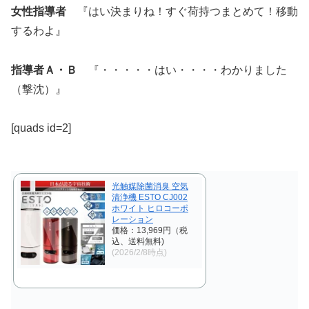
女性指導者
『はい決まりね！すぐ荷持つまとめて！移動
するわよ』
指導者Ａ・Ｂ
『・・・・・はい・・・・わかりました
（撃沈）』
[quads id=2]
光触媒除菌消臭 空気
清浄機 ESTO CJ002
ホワイト ヒロコーポ
レーション
価格：13,969円（税
込、送料無料)
(2026/2/8時点)