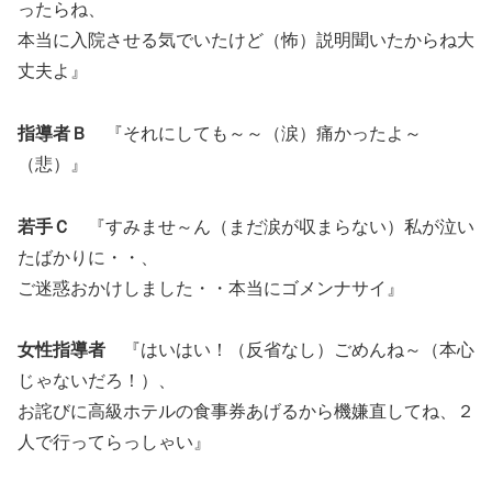
ったらね、
本当に入院させる気でいたけど（怖）説明聞いたからね大
丈夫よ』
指導者Ｂ
『それにしても～～（涙）痛かったよ～
（悲）』
若手Ｃ
『すみませ～ん（まだ涙が収まらない）私が泣い
たばかりに・・、
ご迷惑おかけしました・・本当にゴメンナサイ』
女性指導者
『はいはい！（反省なし）ごめんね～（本心
じゃないだろ！）、
お詫びに高級ホテルの食事券あげるから機嫌直してね、２
人で行ってらっしゃい』