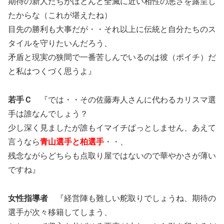
期待の新人たちがほとんど全滅に近い相性の悪さを露呈し
たからな（これが堪えたね）
目先の勝利も大事だが・・それ以上に伝統と自分たちのス
タイルを守りたいんだろう、
矛盾と現実の狭間で一番苦しんでいるのは彼（ポイチ）だ
と私はつくづく思うよ』
若手Ｃ
『では・・その佐藤寿人さんに代わるカリスマ選
手は誰なんでしょう？
少し深く見ましたが誰もイマイチぱっとしません、あえて
言うなら
青山選手と柏選手
・・、
残念ながらどちらも点取り屋ではないので華やかさが薄い
ですね』
女性指導者
『経営陣も難しい舵取りでしょうね、期待の
選手が次々移籍してしまう、