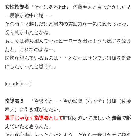
女性指導者
『それはあるわね、佐藤寿人と言ったかしら？
一度彼が途中出場・・
その時ＴＶ越しだけど場内の雰囲気が一気に変わったわ、
切り札が出たとかね、
もしくは待ち望んでいたヒーローが出たような感じを受け
たわ、これなのよね～、
民衆が望んでいるものは・・となればサンフレは彼を監督
にしたかったと思うわ』
[quads id=1]
指導者Ｂ
『今思うと・・今の監督（ポイチ）は彼（佐藤
寿人）に引き継がせたい、
選手じゃなく指導者として
時間を割いてほしいと
無言で訴
えていた
と思うんだ、
それが心境にあったんだと思う、だから一歩引かせて控え