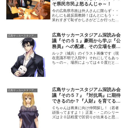
そ県民市民よ怒るんじゃ～！
今の広島県市政は外人さんに限らず・・
わしにも超反面教師！ほんとにもう・・
呆れすぎて恥ずかしさがどこか行った
わ！相変わらず自分たちの保身と利権だ
けしか頭にないじゃろの～、これでよく
核廃絶なんて言える、自分たちが核保有
広島サッカースタジアム深読み会
広島サッカースタジアム深読み会議
の根源しとるんじゃけん・・...
議『その５１』豪雨から学ぶ『公
務員』への配慮、その立場を察し
ようで～！
ルック（城兵）のイラスト画像です（現
在意識不明で入院中）それにしてもあっ
ち～の～、場所によっては４０度だとよ
（ありゃま）豪雨被害で予定は大狂い、
じゃが復興が先じゃけん我慢せんとな、
ほんと自衛隊はじめボランティアの方々
の活動に頭が下がります。...
広島サッカースタジアム深読み会
広島サッカースタジアム深読み会議
議『その５７』『対抗馬』に期待
できるのか？『人財』を育てるの
は『行動』しかないで～！
Ｃちゃんは将来に向け仲間探し！（若者
頑張ってますよ！）正直・・このシリー
ズは２０話程度で区切りが出来ると思っ
てた、区切りとは・・当然新スタジアム
建設決定の事（そうだったな）じゃが既