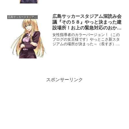
に５７話（まだまだ続きそうだな）ほん
と歯がゆいよ。今年は選挙...
広島サッカースタジアム深読み会
広島サッカースタジアム深読み会議
議『その５８』やっと決まった建
設場所！お上の緊急対応のおか
げ、『自立』にはほど遠いで～！
女性指導者のカラーバージョン！（この
ブログの女王様です）やっとこさ新スタ
ジアムの場所が決まった～（長すぎ）ま
あ一度は除外された中央公園が復活した
時点から既定路線、住民の反対が気にな
るが・・まあ一歩前進と言っていいじゃ
ろう。
スポンサーリンク