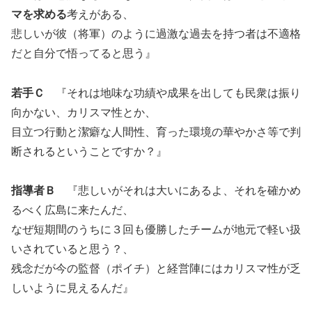
マを求める
考えがある、
悲しいが彼（将軍）のように過激な過去を持つ者は不適格
だと自分で悟ってると思う』
若手Ｃ
『それは地味な功績や成果を出しても民衆は振り
向かない、カリスマ性とか、
目立つ行動と潔癖な人間性、育った環境の華やかさ等で判
断されるということですか？』
指導者Ｂ
『悲しいがそれは大いにあるよ、それを確かめ
るべく広島に来たんだ、
なぜ短期間のうちに３回も優勝したチームが地元で軽い扱
いされていると思う？、
残念だが今の監督（ポイチ）と経営陣にはカリスマ性が乏
しいように見えるんだ』