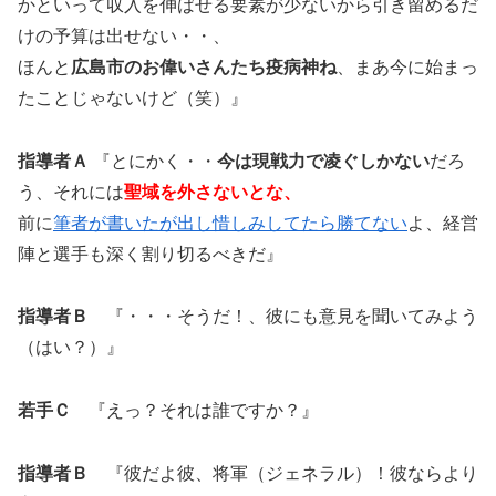
かといって収入を伸ばせる要素が少ないから引き留めるだ
けの予算は出せない・・、
ほんと
広島市のお偉いさんたち疫病神ね
、まあ今に始まっ
たことじゃないけど（笑）』
指導者Ａ
『とにかく・・
今は現戦力で凌ぐしかない
だろ
う、それには
聖域を外さないとな、
前に
筆者が書いたが出し惜しみしてたら勝てない
よ、経営
陣と選手も深く割り切るべきだ』
指導者Ｂ
『・・・そうだ！、彼にも意見を聞いてみよう
（はい？）』
若手Ｃ
『えっ？それは誰ですか？』
指導者Ｂ
『彼だよ彼、将軍（ジェネラル）！彼ならより