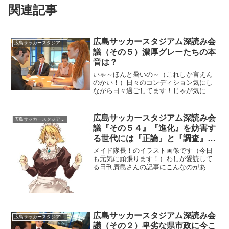
関連記事
広島サッカースタジアム深読み会
広島サッカースタジアム深読み会議
議（その５）濃厚グレーたちの本
音は？
いゃ～ほんと暑いの～（これしか言えん
のかい！）日々のコンディション気にし
ながら日々過ごしてます！じゃが気にな
るのは・・もちろんサッカースタジアム
の行方、あの人たちは・・ぶち黒い存在
じゃの～！ほんま何隠しとるん？
広島サッカースタジアム深読み会
広島サッカースタジアム深読み会議
議『その５４』『進化』を妨害す
る世代には『正論』と『調査』
を！『封印』は許さないで～！
メイド隊長！のイラスト画像です（今日
も元気に頑張ります！）わしが愛読して
る日刊廣島さんの記事にこんなのがあっ
た！広島空港のアクセス改善（電車な
ど）策の見送りじゃがの～（あれ？）こ
れだけ道路が遮断したのに・・（空港は
無傷なのに孤立したね）これ...
広島サッカースタジアム深読み会
広島サッカースタジアム深読み会議
議（その２）卑劣な県市政に今こ