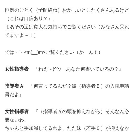
恒例のごとく（予防線ね）おかしいとこたくさんあるけど
（これは自信あり？）、
まあその辺は寛大な気持ちでご覧ください（みなさん呆れ
てますよ～！）
では・・<m(__)m>ご覧ください（かーん！）
女性指導者
『ねえ～(^^♪ あなた何書いているの？』
指導者Ａ
『何言ってるんだ？彼（指導者Ｂ）の入院申請
書だよ』
女性指導者
『（指導者Ａの頭を抑えながら）そんなん必
要ないわ、
ちゃんと手加減してるわよ、ただ妹（若手Ｃ）が抑えなか