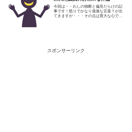
今回は・・わしの独断と偏見だらけの記
事です！怒りでかなり過激な言葉？が出
てきますが・・・その点は寛大な心でご
容赦ください。まわりくどいことばかり
での～、もちっと仕事せいや！くだらな
い弁論で時間つぶしばかりする松井政権
はの～、スタジアム許さん...
スポンサーリンク