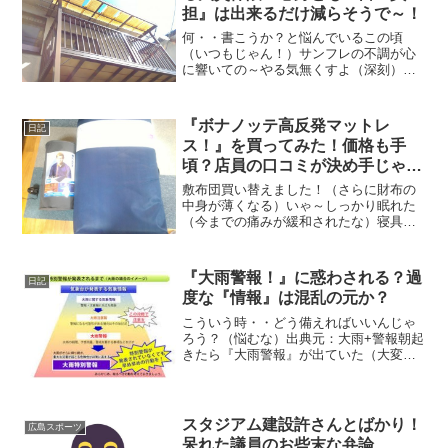
担』は出来るだけ減らそうで～！
何・・書こうか？と悩んでいるこの頃
（いつもじゃん！）サンフレの不調が心
に響いての～やる気無くすよ（深刻）せ
っかくドラフラが８連勝してるのに（チ
ケット欲しいよ～）
『ボナノッテ高反発マットレ
日記
ス！』を買ってみた！価格も手
頃？店員の口コミが決め手じゃ
～！
敷布団買い替えました！（さらに財布の
中身が薄くなる）いゃ～しっかり眠れた
（今までの痛みが緩和されたな）寝具は
大事じゃの～（それだけ疲れていたんだ
よ）これで体調を整え・・観戦に行くぞ
～（その前に仕事）
『大雨警報！』に惑わされる？過
日記
度な『情報』は混乱の元か？
こういう時・・どう備えればいいんじゃ
ろう？（悩むな）出典元：大雨+警報朝起
きたら『大雨警報』が出ていた（大変だ
な）んで自宅待機を決めて（近隣が警報
状態）困る？こういう時会社に行くべき
か？それとも待機か？
スタジアム建設許さんとばかり！
広島スポーツ
呆れた議員のお些末な弁論