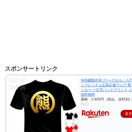
スポンサートリンク
河内國製作所 JリーグおもしろT
ンフレッチェ広島応援ウェア 熊
ッカー 一文字バックプリント 
送料無料
価格：2,900円（税込、送料別)
時点)
楽