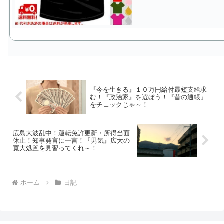
『今を生きる』１０万円給付最短支給求
む！『政治家』を選ぼう！『昔の通帳』
をチェックじゃ～！
広島大波乱中！運転免許更新・所得当面
休止！知事発言に一言！『男気』広大の
寛大処置を見習ってくれ～！
ホーム
日記