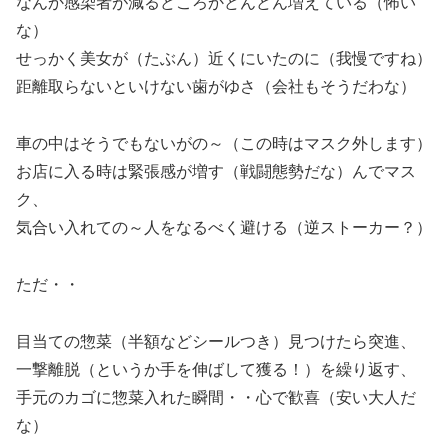
なんか感染者が減るどころかどんどん増えている（怖い
な）
せっかく美女が（たぶん）近くにいたのに（我慢ですね）
距離取らないといけない歯がゆさ（会社もそうだわな）
車の中はそうでもないがの～（この時はマスク外します）
お店に入る時は緊張感が増す（戦闘態勢だな）んでマス
ク、
気合い入れての～人をなるべく避ける（逆ストーカー？）
ただ・・
目当ての惣菜（半額などシールつき）見つけたら突進、
一撃離脱（というか手を伸ばして獲る！）を繰り返す、
手元のカゴに惣菜入れた瞬間・・心で歓喜（安い大人だ
な）