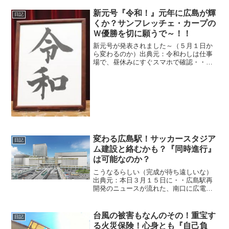
新元号『令和！』元年に広島が輝
日記
くか？サンフレッチェ・カープの
Ｗ優勝を切に願うで～！！
新元号が発表されました～（５月１日か
ら変わるのか）出典元：令和わしは仕事
場で、昼休みにすぐスマホで確認・・
（複雑）かなり意外じゃったの～まあ慣
れればなんとかなるか？
変わる広島駅！サッカースタジア
日記
ム建設と絡むかも？『同時進行』
は可能なのか？
こうなるらしい（完成が待ち遠しいな）
出典元：本日３月１５日に・・広島駅再
開発のニュースが流れた、南口に広電さ
んの電車を２階に乗り入れるようにする
とか？活気つくのはいいんじゃが・・大
丈夫なのか？（不安だな）
台風の被害もなんのその！重宝す
日記
る火災保険！心身とも『自己負