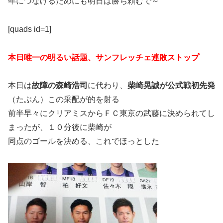
年につなげるためにも明日は勝ち頼むで～
[quads id=1]
本日唯一の明るい話題、サンフレッチェ連敗ストップ
本日は
故障の森崎浩司
に代わり、
柴崎晃誠が公式戦初先発
（たぶん）この采配が的を射る
前半早々にクリアミスからＦＣ東京の武藤に決められてし
まったが、１０分後に柴崎が
同点のゴールを決める、これでほっとした