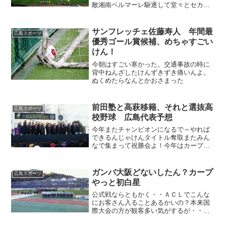
敵湘南ベルマーレ駆逐して堂々とセカン
ド 年間優勝決めてしまえ！
サンフレッチェ佐藤寿人 年間最
広島スポーツ
優秀ゴール賞候補、めちゃすごい
けん！
今朝はすごい寒かった。交通事故の時に
背中ねんざしたけんずきずき痛いんよ。
ぬくめたらなんとかおさまった
前田塾と高萩移籍、それと選抜高
広島スポーツ
校野球 広島代表予想
今年またチャンピオンになるで～やれば
できるんじゃけんタイトル奪取またみん
なで集まって祝勝会よ！今年はカープ、
ＪＴ、ドラゴンフライズ等広島に携わる
スポーツ全部優勝じゃ～！
ガンバ大阪どないしたん？カープ
広島スポーツ
やっと初白星
公式戦ならともかく・・ＡＣＬでこんな
にお客さん入ることあるかいの？本来国
際大会の方が観客多い気がするが・・そ
れはさておき・・今日からＡＣＬはじま