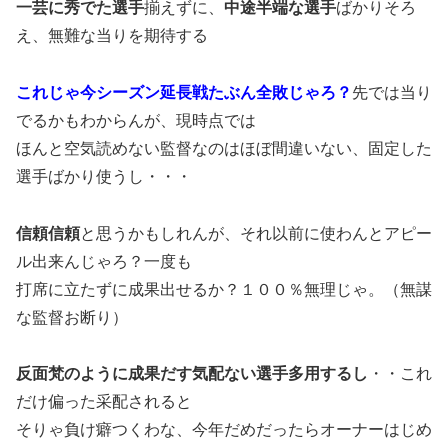
一芸に秀でた選手
揃えずに、
中途半端な選手
ばかりそろ
え、無難な当りを期待する
これじゃ今シーズン延長戦たぶん全敗じゃろ？
先では当り
でるかもわからんが、現時点では
ほんと空気読めない監督なのはほぼ間違いない、固定した
選手ばかり使うし・・・
信頼信頼
と思うかもしれんが、それ以前に使わんとアピー
ル出来んじゃろ？一度も
打席に立たずに成果出せるか？１００％無理じゃ。（無謀
な監督お断り）
反面梵のように成果だす気配ない選手多用するし
・・これ
だけ偏った采配されると
そりゃ負け癖つくわな、今年だめだったらオーナーはじめ