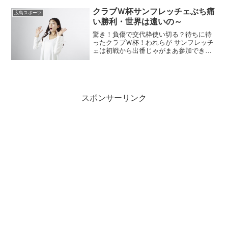
ったの～去年おととしとサンフレが必死
で戦っていたが・・・今年はそれないけ
クラブＷ杯サンフレッチェぶち痛
広島スポーツ
んほっと感じるのはわしだ...
い勝利・世界は遠いの～
驚き！負傷で交代枠使い切る？待ちに待
ったクラブＷ杯！われらが サンフレッチ
ェは初戦から出番じゃがまあ参加できる
だけ光栄と思わんとな初戦はオークラン
ドシティとの対戦２－０で完封勝利、よ
くやった！じゃが出来れば主力は温存し
たかったが・・
スポンサーリンク