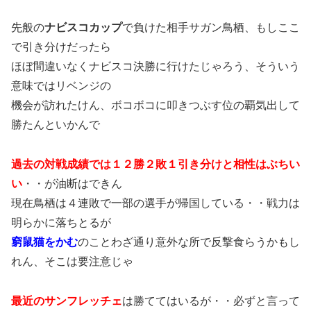
先般の
ナビスコカップ
で負けた相手サガン鳥栖、もしここ
で引き分けだったら
ほぼ間違いなくナビスコ決勝に行けたじゃろう、そういう
意味ではリベンジの
機会が訪れたけん、ボコボコに叩きつぶす位の覇気出して
勝たんといかんで
過去の対戦成績では１２勝２敗１引き分けと相性はぶちい
い
・・が油断はできん
現在鳥栖は４連敗で一部の選手が帰国している・・戦力は
明らかに落ちとるが
窮鼠猫をかむ
のことわざ通り意外な所で反撃食らうかもし
れん、そこは要注意じゃ
最近のサンフレッチェ
は勝ててはいるが・・必ずと言って