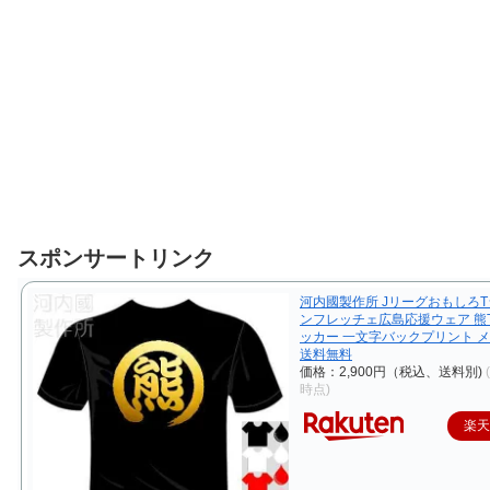
スポンサートリンク
河内國製作所 JリーグおもしろT
ンフレッチェ広島応援ウェア 熊
ッカー 一文字バックプリント 
送料無料
価格：2,900円（税込、送料別)
時点)
楽