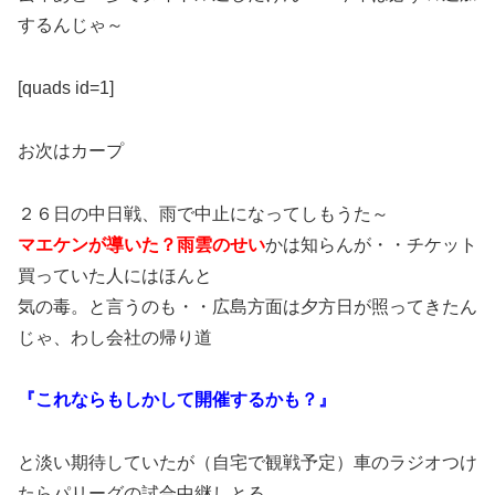
するんじゃ～
[quads id=1]
お次はカープ
２６日の中日戦、雨で中止になってしもうた～
マエケンが導いた？雨雲のせい
かは知らんが・・チケット
買っていた人にはほんと
気の毒。と言うのも・・広島方面は夕方日が照ってきたん
じゃ、わし会社の帰り道
『これならもしかして開催するかも？』
と淡い期待していたが（自宅で観戦予定）車のラジオつけ
たらパリーグの試合中継しとる