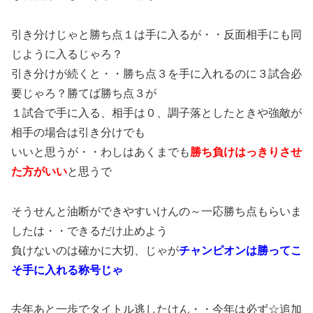
引き分けじゃと勝ち点１は手に入るが・・反面相手にも同
じように入るじゃろ？
引き分けが続くと・・勝ち点３を手に入れるのに３試合必
要じゃろ？勝てば勝ち点３が
１試合で手に入る、相手は０、調子落としたときや強敵が
相手の場合は引き分けでも
いいと思うが・・わしはあくまでも
勝ち負けはっきりさせ
た方がいい
と思うで
そうせんと油断ができやすいけんの～一応勝ち点もらいま
したは・・できるだけ止めよう
負けないのは確かに大切、じゃが
チャンピオンは勝ってこ
そ手に入れる称号じゃ
去年あと一歩でタイトル逃したけん・・今年は必ず☆追加