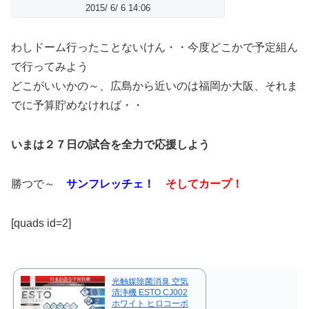
2015/ 6/ 6 14:06
わしドーム行ったことないけん・・今度どこかで予定組ん
で行ってみよう
どこがいいかの～、広島から近いのは福岡か大阪、それま
でに予算貯めなければ・・
いまは２７日の試合を全力で応援しよう
勝つで～
サンフレッチェ！
そしてカープ！
[quads id=2]
光触媒除菌消臭 空気
清浄機 ESTO CJ002
ホワイト ヒロコーポ