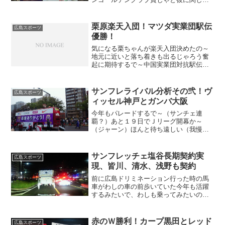
は文句のつけようがないけん素直にうれ
しい！それにサンフレチケット完売じゃ
と！２２日のエディオンスタジアム３万
栗原楽天入団！マツダ実業団駅伝
広島スポーツ
人も夢じゃないで～（わく...
優勝！
気になる栗ちゃんが楽天入団決めたの～
地元に近いと落ち着きも出るじゃろう奮
起に期待するで～中国実業団対抗駅伝今
回マツダが４３年ぶりに優勝したのはか
なりの快挙と言えるそれとドラフラアン
ジュ、レッドスパ勝利を決めた！ＪＴは
サンフレライバル分析その弐！ヴ
広島スポーツ
何しとるんじゃい！
ィッセル神戸とガンバ大阪
今年もパレードするで～（サンチェ連
覇？）あと１９日でＪリーグ開幕か～
（ジャーン）ほんと待ち遠しい（我慢の
子であった！）仕事の合間にもついつい
興奮してしまい休み時間仮眠できない
（かーん）
サンフレッチェ塩谷長期契約実
広島スポーツ
現、皆川、清水、浅野も契約
前に広島ドリミネーション行った時の馬
車がわしの車の前歩いていた今年も活躍
するみたいで、わしも乗ってみたいの～
（イメージ狂う？）
赤のＷ勝利！カープ黒田とレッド
広島スポーツ