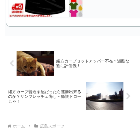
緒方カープセットアッパー不在？過酷な
割に評価低！
緒方カープ普通采配だったら連勝出来る
のか？サンフレッチェ悔し～痛恨ドロー
じゃ！
ホーム
広島スポーツ