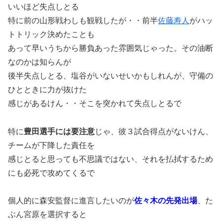
いいほど失点しとる
特に前の山形戦わしも観戦したが・・前半
佐藤寿人
がハッ
トトリック決めたことも
あって早いうちから勝負あった雰囲気じゃった。その油断
なのかは知らんが
後半失点しとる、塩谷がいないせいかもしれんが、守備の
ひとときに力が抜けた
感じがあるけん・・そこを突かれて失点しとるで
特に
豊田選手には要注意
じゃ、彼３試合得点がないけん、
チームが下降した責任を
感じとると思っても不思議ではない、それを払拭するため
にも必死で攻めてくるで
個人的に森安監督に進言したいのが
佐々木の先発出場
、た
ぶん宮原を選択すると