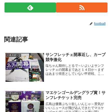
football
関連記事
サンフレッチェ開幕近し、カープ
広島スポーツ
競争激化
塩ちゃん期待しとるで～いよいよサンフ
レッチェの開幕まであと１４日か～まず
はあまり得意としていない甲府戦、ここ
で勝つと勢いに乗れるの～
マエケンゴールデングラブ賞！サ
広島スポーツ
ンフレチケット完売
広島は優勝ぶち☆欲しいんじゃ～景気が
いいニュースが飛び込んできたでマエケ
ンゴールデングラブ賞じゃと彼に関して