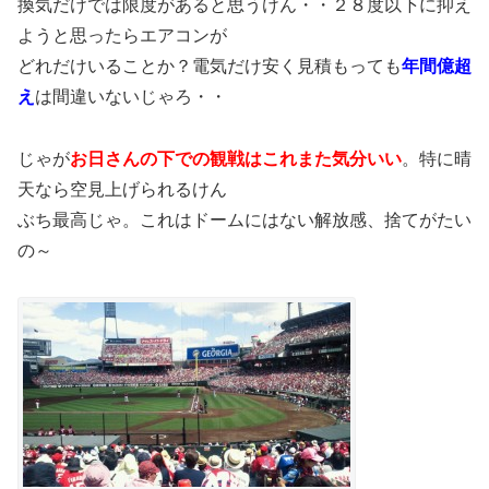
換気だけでは限度があると思うけん・・２８度以下に抑え
ようと思ったらエアコンが
どれだけいることか？電気だけ安く見積もっても
年間億超
え
は間違いないじゃろ・・
じゃが
お日さんの下での観戦はこれまた気分いい
。特に晴
天なら空見上げられるけん
ぶち最高じゃ。これはドームにはない解放感、捨てがたい
の～