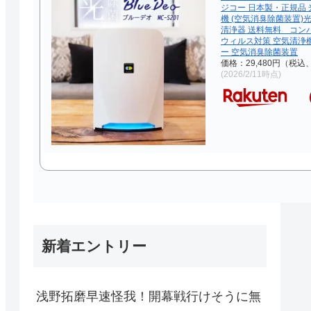
ジコー 日本製・正規品 
機 (空気消臭除菌装置)
清浄器 送料無料 コン
ウィルス対策 空気清浄
ー 空気消臭除菌装置
価格：29,480円（税込
(2026/2/11時点)
新着エントリー
浅野拓磨早速怪我！開幕戦行けそうに無