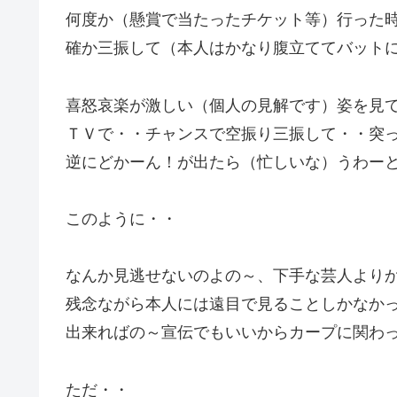
何度か（懸賞で当たったチケット等）行った
確か三振して（本人はかなり腹立ててバット
喜怒哀楽が激しい（個人の見解です）姿を見
ＴＶで・・チャンスで空振り三振して・・突
逆にどかーん！が出たら（忙しいな）うわー
このように・・
なんか見逃せないのよの～、下手な芸人より
残念ながら本人には遠目で見ることしかなか
出来ればの～宣伝でもいいからカープに関わ
ただ・・