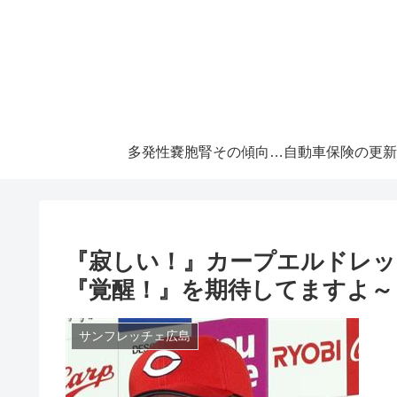
多発性嚢胞腎その傾向と対策！大切な『寿命』を伸ばすには早めの処置が必須です！
『寂しい！』カープエルドレッ
『覚醒！』を期待してますよ～
サンフレッチェ広島