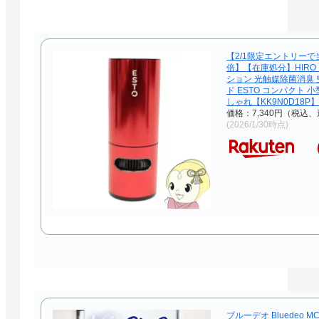
【2/1限定エントリーで
倍】【在庫処分】HIRO
ション 光触媒除菌消臭 
ド ESTO コンパクト 
しゃれ【KK9N0D18P】
価格：7,340円（税込、
(2026/1/30時点)
ブルーデオ Bluedeo MC