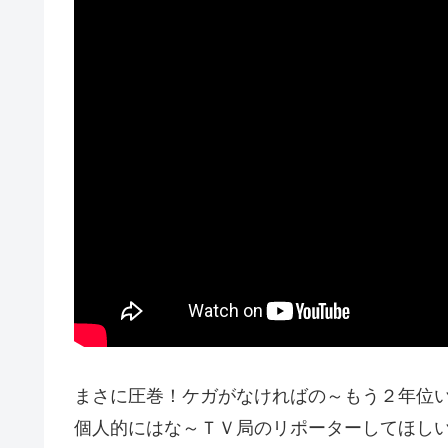
まさに圧巻！ケガがなければの～もう２年位
個人的にはな～ＴＶ局のリポーターしてほし