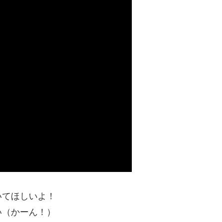
いてほしいよ！
い（かーん！）