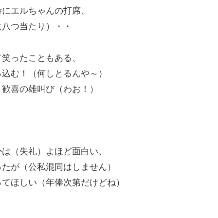
時にエルちゃんの打席、
に八つ当たり）・・
て笑ったこともある、
っ込む！（何しとるんや～）
と歓喜の雄叫び（わお！）
かは（失礼）よほど面白い、
ったが（公私混同はしません）
ってほしい（年俸次第だけどね）