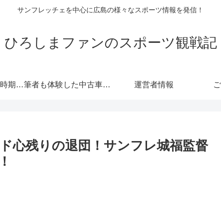
サンフレッチェを中心に広島の様々なスポーツ情報を発信！
ひろしまファンのスポーツ観戦記
自動車保険の更新時期にご注意！危険度が高くなる！忘れると等級にも響きます！
筆者も体験した中古車情報・トヨタ・軽自動車 広島査定実戦編！
運営者情報
ご
ド心残りの退団！サンフレ城福監督
！