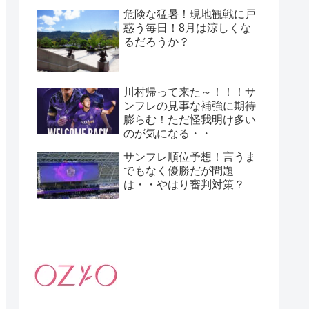
危険な猛暑！現地観戦に戸
惑う毎日！8月は涼しくな
るだろうか？
川村帰って来た～！！！サ
ンフレの見事な補強に期待
膨らむ！ただ怪我明け多い
のが気になる・・
サンフレ順位予想！言うま
でもなく優勝だが問題
は・・やはり審判対策？