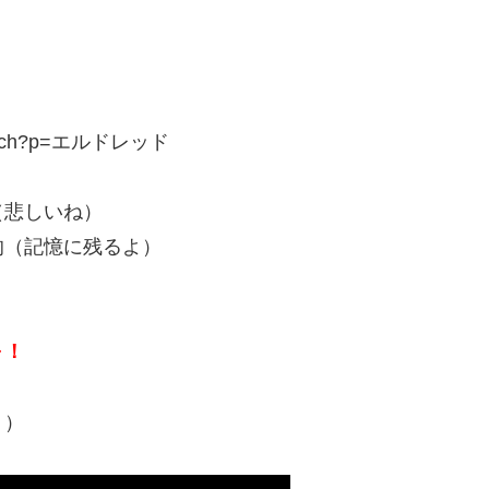
/search?p=エルドレッド
（悲しいね）
的（記憶に残るよ）
～！
！）