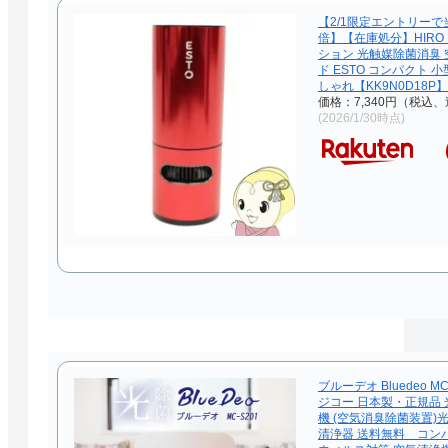
【2/1限定エントリーで
倍】【在庫処分】HIRO
ション 光触媒除菌消臭 
ド ESTO コンパクト 
しゃれ【KK9N0D18P】
価格：7,340円（税込、
(2026/1/30時点)
ブルーデオ Bluedeo MC
ジコー 日本製・正規品 
機 (空気消臭除菌装置)
清浄器 送料無料 コン