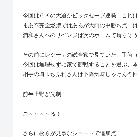
今回はＧＫの大迫がビックセーブ連発！これ
まあ不完全燃焼ではあるが大雨の中勝ち点１
浦和さんへのリベンジは次のホームで晴らそ
その前にレジーナの試合家で見ていた、手術
今回は無理せずに家で観戦することを選ぶ、
相手の埼玉ちふれさんは下降気味じゃけん今
前半上野が先制！
ご～～～～る！
さらに松原が見事なシュートで追加点！