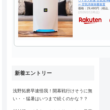
ウィルス対策 空気清浄
ー 空気消臭除菌装置
価格：29,480円（税込
(2026/2/11時点)
新着エントリー
浅野拓磨早速怪我！開幕戦行けそうに無
い・・猛暑はいつまで続くのかな？？