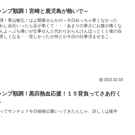
ャンプ順調！宮崎と鹿児島が熱いで～
弾！青山敏弘！はよ開幕せんかの～今日めっちゃ寒くなかった
わし会社いったら足が寒くて・・・あまりの寒さにお腹が痛くな
んよ～ぶち痛いが仕事せんと代わりおらんけんほっとくと後の自
苦しくなる・・苦しかったが何とか今日の仕事済ませるこ...
2015.02.03
ャンプ順調！黒田熱血応援！１５背負ってさあ行く
～
ってサンチェ？今日植物公園いってきたんじゃ、詳しくは後半
・