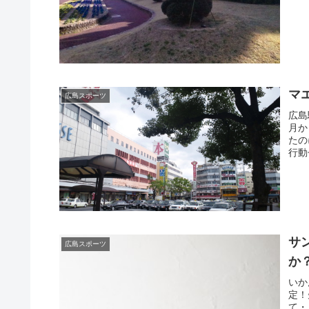
マ
広島スポーツ
広島
月か
たの
行動
サ
広島スポーツ
か
いか
定！
て・