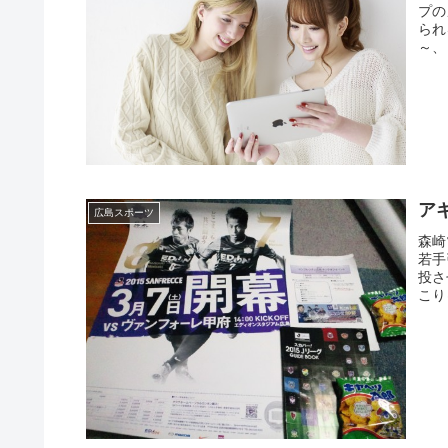
プの
られ
～、
ア
広島スポーツ
森崎
若手
投さ
こり