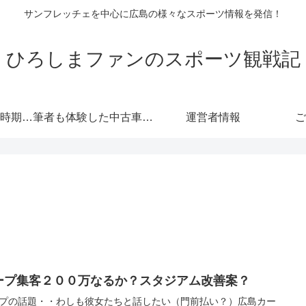
サンフレッチェを中心に広島の様々なスポーツ情報を発信！
ひろしまファンのスポーツ観戦記
自動車保険の更新時期にご注意！危険度が高くなる！忘れると等級にも響きます！
筆者も体験した中古車情報・トヨタ・軽自動車 広島査定実戦編！
運営者情報
ご
ープ集客２００万なるか？スタジアム改善案？
プの話題・・わしも彼女たちと話したい（門前払い？）広島カー