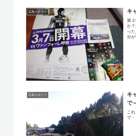
キ
広島スポーツ
第３
か？
った
分が
キ
広島スポーツ
で
これ
で・