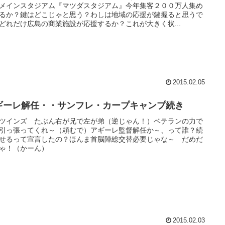
メインスタジアム『マツダスタジアム』今年集客２００万人集め
るか？鍵はどこじゃと思う？わしは地域の応援が鍵握ると思うで
どれだけ広島の商業施設が応援するか？これが大きく状...
2015.02.05
ギーレ解任・・サンフレ・カープキャンプ続き
ツインズ たぶん右が兄で左が弟（逆じゃん！）ベテランの力で
引っ張ってくれ～（頼むで）アギーレ監督解任か～、って誰？続
せるって宣言したの？ほんま首脳陣総交替必要じゃな～ だめだ
ゃ！（かーん）
2015.02.03