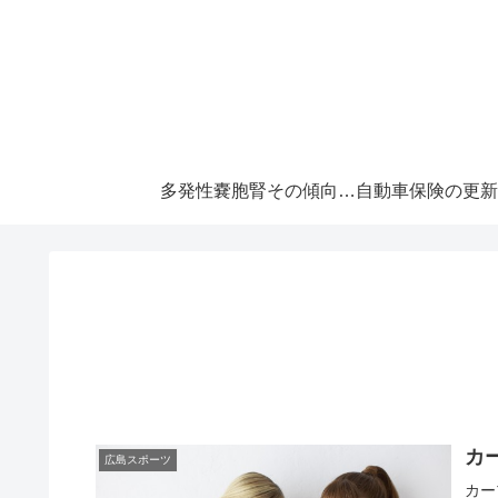
多発性嚢胞腎その傾向と対策！大切な『寿命』を伸ばすには早めの処置が必須です！
カ
広島スポーツ
カー