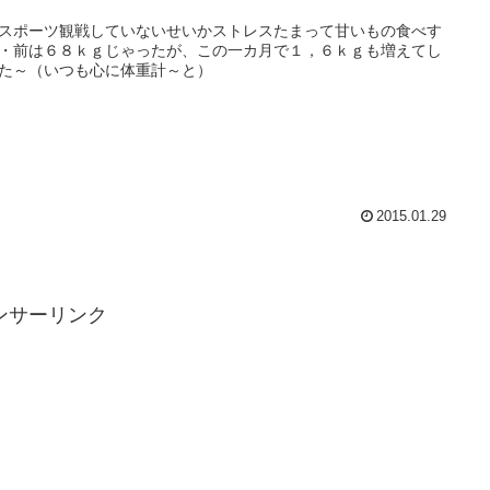
スポーツ観戦していないせいかストレスたまって甘いもの食べす
・前は６８ｋｇじゃったが、この一カ月で１，６ｋｇも増えてし
た～（いつも心に体重計～と）
2015.01.29
ンサーリンク