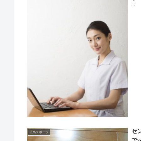
～
セ
広島スポーツ
で