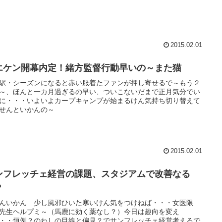
2015.02.01
エケン開幕内定！緒方監督行動早いの～また猫
駅・シーズンになると赤い服着たファンが押し寄せるで～もう２
～、ほんと一カ月過ぎるの早い、ついこないだまで正月気分でい
に・・・いよいよカープキャンプが始まるけん気持ち切り替えて
せんといかんの～
2015.02.01
ンフレッチェ経営の課題、スタジアムで改善なる
？
んいかん 少し風邪ひいた寒いけん気をつけねば・・・女医限
先生ヘルプミ～（馬鹿に効く薬なし？）今日は趣向を変え
・・恒例？のわしの目線と偏見？でサンフレッチェ経営考えるで