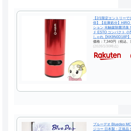
【2/1限定エントリーで
倍】【在庫処分】HIRO
ション 光触媒除菌消臭 
ド ESTO コンパクト 
しゃれ【KK9N0D18P】
価格：7,340円（税込、
(2026/1/30時点)
ブルーデオ Bluedeo MC
ジコー 日本製・正規品 