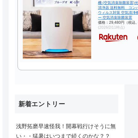
機 (空気消臭除菌装置)
清浄器 送料無料 コン
ウィルス対策 空気清浄
ー 空気消臭除菌装置
価格：29,480円（税込
(2026/2/11時点)
新着エントリー
浅野拓磨早速怪我！開幕戦行けそうに無
い・・猛暑はいつまで続くのかな？？