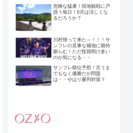
危険な猛暑！現地観戦に戸
惑う毎日！8月は涼しくな
るだろうか？
川村帰って来た～！！！サ
ンフレの見事な補強に期待
膨らむ！ただ怪我明け多い
のが気になる・・
サンフレ順位予想！言うま
でもなく優勝だが問題
は・・やはり審判対策？