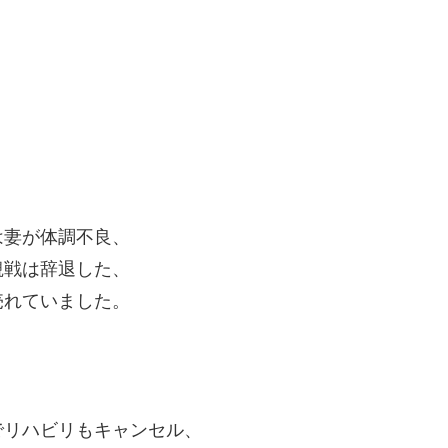
は妻が体調不良、
観戦は辞退した、
売れていました。
でリハビリもキャンセル、