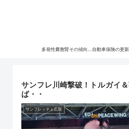
多発性嚢胞腎その傾向と対策！大切な『寿命』を伸ばすには早めの処置が必須です！
サンフレ川崎撃破！トルガイ＆
ば・・
サンフレッチェ広島