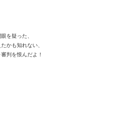
間眼を疑った、
えたかも知れない、
ャ審判を恨んだよ！