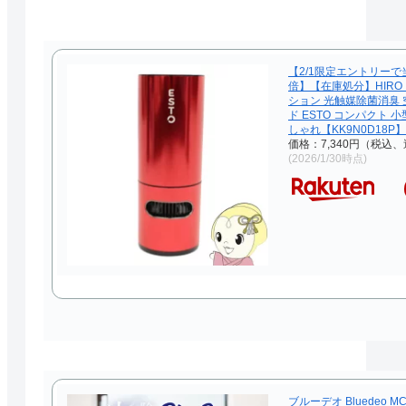
【2/1限定エントリーで
倍】【在庫処分】HIRO
ション 光触媒除菌消臭 
ド ESTO コンパクト 
しゃれ【KK9N0D18P】
価格：7,340円（税込、
(2026/1/30時点)
ブルーデオ Bluedeo MC