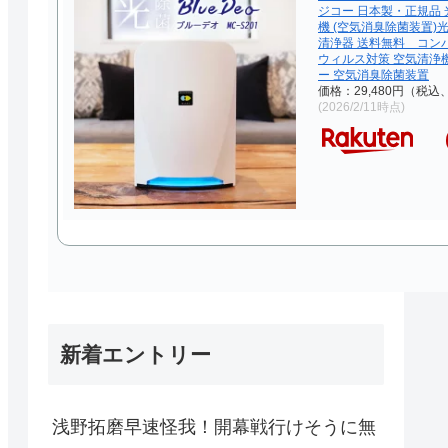
ジコー 日本製・正規品 
機 (空気消臭除菌装置)
清浄器 送料無料 コン
ウィルス対策 空気清浄
ー 空気消臭除菌装置
価格：29,480円（税込
(2026/2/11時点)
新着エントリー
浅野拓磨早速怪我！開幕戦行けそうに無