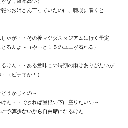
（かなり確率高い）
予報のお姉さん言っていたのに、職場に着くと
）
んじゃが・・その後マツダスタジアムに行く予定
しとるんよ～（やっと１５のユニが着れる）
れるけん・・ある意味この時期の雨はありがたいが
の～（ビデオか！）
かどうかじゃの～
いけん・・できれば屋根の下に座りたいの～
らに
予算少ないから自由席
になるけん