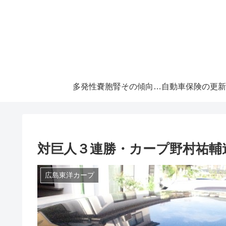
多発性嚢胞腎その傾向と対策！大切な『寿命』を伸ばすには早めの処置が必須です！
対巨人３連勝・カープ野村祐輔
広島東洋カープ