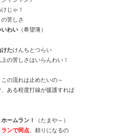
わけじゃ！
この苦しさ
いいわい
（希望薄）
負けた
けんちとつらい
以上の苦しさはいらんわい！
・この流れは止めたいの～
ケ
、ある程度打線が援護すれば
りホームラン！
（たまや～）
２ランで同点
、頼りになるの