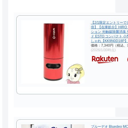
【2/1限定エントリーで
倍】【在庫処分】HIRO
ション 光触媒除菌消臭 
ド ESTO コンパクト 
しゃれ【KK9N0D18P】
価格：7,340円（税込、
(2026/1/30時点)
ブルーデオ Bluedeo MC