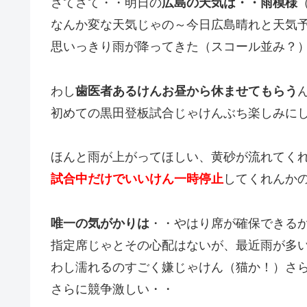
さてさて・・明日の
広島の天気は・・雨模様
なんか変な天気じゃの～今日広島晴れと天気
思いっきり雨が降ってきた（スコール並み？
わし
歯医者あるけんお昼から休ませてもらう
初めての黒田登板試合じゃけんぶち楽しみに
ほんと雨が上がってほしい、黄砂が流れてく
試合中だけでいいけん一時停止
してくれんか
唯一の気がかりは
・・やはり席が確保できる
指定席じゃとその心配はないが、最近雨が多
わし濡れるのすごく嫌じゃけん（猫か！）さ
さらに競争激しい・・