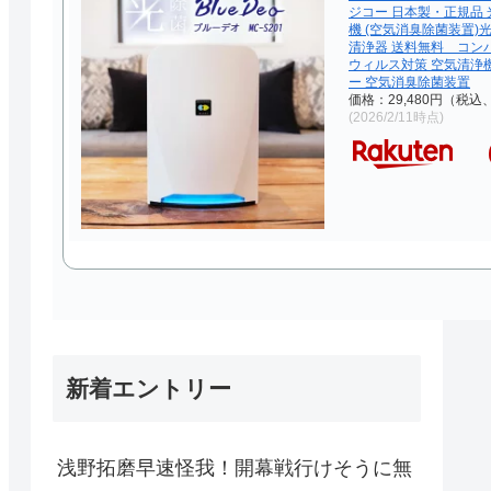
ジコー 日本製・正規品 
機 (空気消臭除菌装置)
清浄器 送料無料 コン
ウィルス対策 空気清浄
ー 空気消臭除菌装置
価格：29,480円（税込
(2026/2/11時点)
新着エントリー
浅野拓磨早速怪我！開幕戦行けそうに無