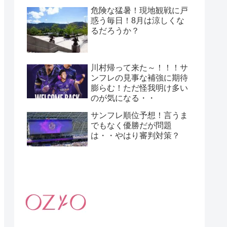
危険な猛暑！現地観戦に戸
惑う毎日！8月は涼しくな
るだろうか？
川村帰って来た～！！！サ
ンフレの見事な補強に期待
膨らむ！ただ怪我明け多い
のが気になる・・
サンフレ順位予想！言うま
でもなく優勝だが問題
は・・やはり審判対策？