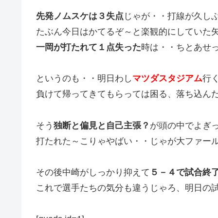
先発ノムスケは３失点
じゃが・・打線が久し
たぶん今日はかてるぞ～と楽観的にしていた
一岡が打たれて１点失った
時は・・ちとあせ
というのも・・明日わし
マツダスタジアム
行
負けて帰ってきてもらっては困る、落ち込ん
そう
独断と偏見と自己主張？
が頭の中でよぎ
打たれた～こりゃやばい・・じゃが大ファー
その後中崎がしっかり抑えて
５－４で試合終
これで選手たちの気分も違うじゃろ、明日の