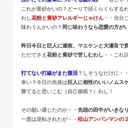
これが黄砂かいの？どーりで頭くらくらする
わし
花粉と黄砂アレルギーじゃけん
・・当分
味わうんかいの？
同じ味わうなら恋愛の方が
昨日今日と巨人に連敗、マエケンと大瀬良で
ただでさえ
花粉と黄砂で苦しむわし
・・これ
打てない打線がまた復活
？しそうなだけに・
幸い？今日の先発は
巨人に相性のいいノムス
勝てると思いこむ（自己催眠？）わし！
その願い通じたのか・・
先頭の田中がいきな
一度は逆転されたが・・
松山アンパンマンの