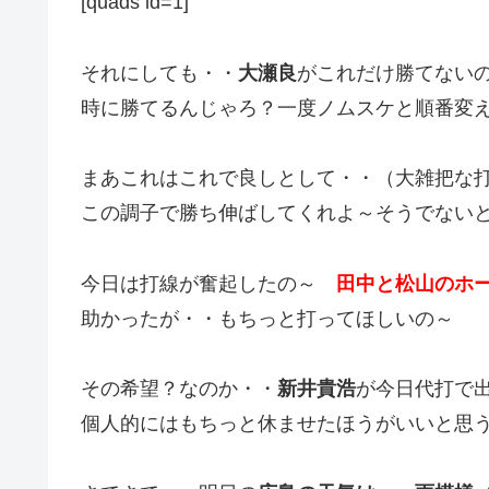
[quads id=1]
それにしても・・
大瀬良
がこれだけ勝てない
時に勝てるんじゃろ？一度ノムスケと順番変
まあこれはこれで良しとして・・（大雑把な
この調子で勝ち伸ばしてくれよ～そうでない
今日は打線が奮起したの～
田中と松山のホ
助かったが・・もちっと打ってほしいの～
その希望？なのか・・
新井貴浩
が今日代打で
個人的にはもちっと休ませたほうがいいと思