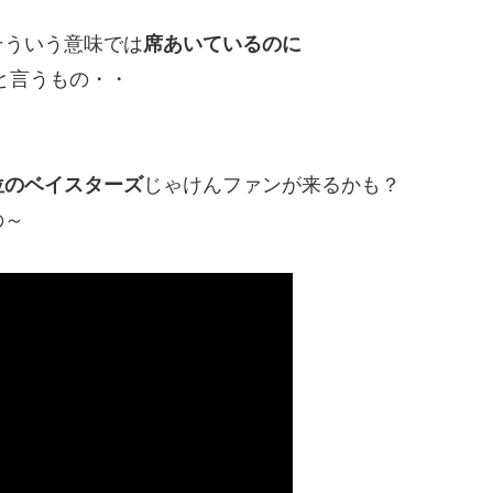
そういう意味では
席あいているのに
と言うもの・・
位のベイスターズ
じゃけんファンが来るかも？
の～