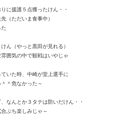
ぶりに援護５点獲ったけん・・
矢先（ただいま食事中）
った
くけん（やっと黒田が見れる）
だ雰囲気の中で観戦はいやじゃ
っていた時、中崎が堂上選手に
ル＾＾危なかった～
了
、なんとか３タテは防いだけん・・
試合ぶち楽しみじゃ～