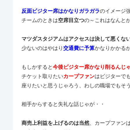
反面ビジター席はかなりガラガラ
のイメージ
チームのときは
空席目立つ
の～これはなんと
マツダスタジアムはアクセスは決して悪くな
少ないのはやはり
交通費に予算
かなりかかる
もしかすると
今後ビジター席かなり削るんじ
チケット取りたい
カープファン
はビジターで
座りたいと思うじゃろう、わしの職場でもそ
相手からすると失礼な話じゃが・・
商売上利益を上げるのは当然
、カープファン