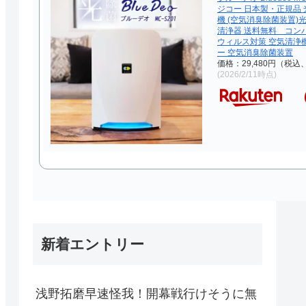
ジコー 日本製・正規品 
機 (空気消臭除菌装置)
清浄器 送料無料 コン
ウィルス対策 空気清浄
ー 空気消臭除菌装置
価格：29,480円（税込
(2026/2/11時点)
新着エントリー
浅野拓磨早速怪我！開幕戦行けそうに無