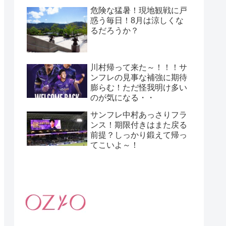
危険な猛暑！現地観戦に戸
惑う毎日！8月は涼しくな
るだろうか？
川村帰って来た～！！！サ
ンフレの見事な補強に期待
膨らむ！ただ怪我明け多い
のが気になる・・
サンフレ中村あっさりフラ
ンス！期限付きはまた戻る
前提？しっかり鍛えて帰っ
てこいよ～！