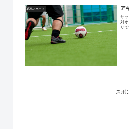
ア
広島スポーツ
サッ
対オ
リで
スポ