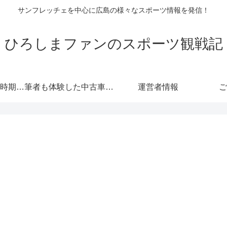
サンフレッチェを中心に広島の様々なスポーツ情報を発信！
ひろしまファンのスポーツ観戦記
自動車保険の更新時期にご注意！危険度が高くなる！忘れると等級にも響きます！
筆者も体験した中古車情報・トヨタ・軽自動車 広島査定実戦編！
運営者情報
ご