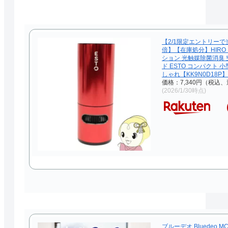
【2/1限定エントリーで
倍】【在庫処分】HIRO
ション 光触媒除菌消臭 
ド ESTO コンパクト 
しゃれ【KK9N0D18P】
価格：7,340円（税込、
(2026/1/30時点)
ブルーデオ Bluedeo MC