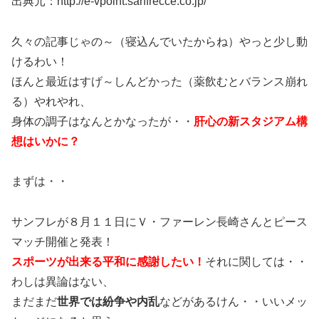
出典元：http://e-vpoint.sanfrecce.co.jp/
久々の記事じゃの～（寝込んでいたからね）やっと少し動
けるわい！
ほんと最近はすげ～しんどかった（薬飲むとバランス崩れ
る）やれやれ、
身体の調子はなんとかなったが・・
肝心の新スタジアム構
想はいかに？
まずは・・
サンフレが８月１１日にＶ・ファーレン長崎さんとピース
マッチ開催と発表！
スポーツが出来る平和に感謝したい！
それに関しては・・
わしは異論はない、
まだまだ
世界では紛争や内乱
などがあるけん・・いいメッ