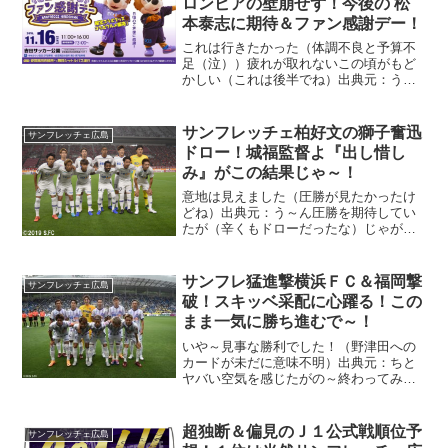
ロンビアの壁崩せず！今後の 松
本泰志に期待＆ファン感謝デー！
これは行きたかった（体調不良と予算不
足（泣））疲れが取れないこの頃がもど
かしい（これは後半でね）出典元：う～
ん惨敗でした（惜しいのはあったけど
ね）せっかく地元エディオンスタジアム
での日本代表戦、せめて引き分けで
サンフレッチェ柏好文の獅子奮迅
サンフレッチェ広島
も・・そのレベルではないか・・
ドロー！城福監督よ『出し惜し
み』がこの結果じゃ～！
意地は見えました（圧勝が見たかったけ
どね）出典元：う～ん圧勝を期待してい
たが（辛くもドローだったな）じゃが今
の戦力を考えるとな～その力は十分あっ
たと思う、ただ現地の目は？違うのかな
～？？
サンフレ猛進撃横浜ＦＣ＆福岡撃
サンフレッチェ広島
破！スキッベ采配に心躍る！この
まま一気に勝ち進むで～！
いや～見事な勝利でした！（野津田への
カードが未だに意味不明）出典元：ちと
ヤバい空気を感じたがの～終わってみれ
ば３－１で福岡さん撃破、さらにその前
の水曜日天皇杯で横浜ＦＣさんを５－０
で大撃破（やったぜ）マジですごいよ！
超独断＆偏見のＪ１公式戦順位予
サンフレッチェ広島
監督采配先の先をいってい...