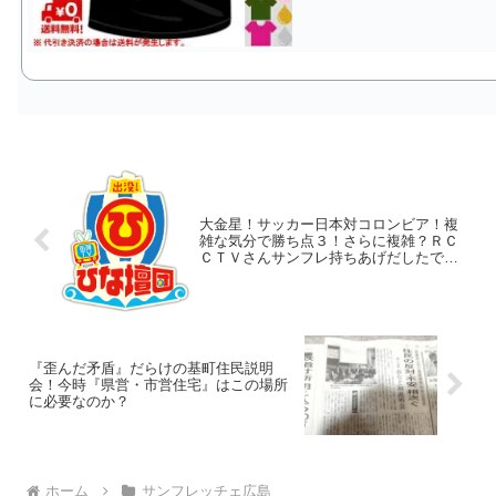
大金星！サッカー日本対コロンビア！複
雑な気分で勝ち点３！さらに複雑？ＲＣ
ＣＴＶさんサンフレ持ちあげだしたで
～！
『歪んだ矛盾』だらけの基町住民説明
会！今時『県営・市営住宅』はこの場所
に必要なのか？
ホーム
サンフレッチェ広島