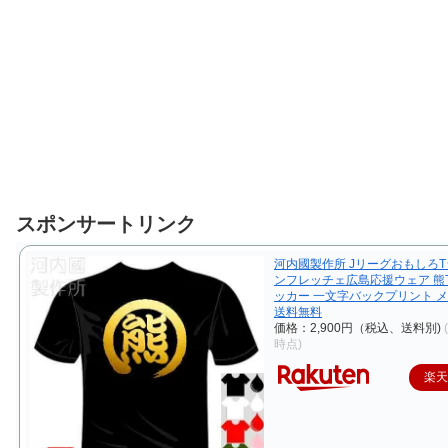
スポンサートリンク
河内國製作所 JリーグおもしろT
ンフレッチェ広島応援ウェア 熊
ッカー 一文字バックプリント 
送料無料
価格：2,900円（税込、送料別)
時点)
楽