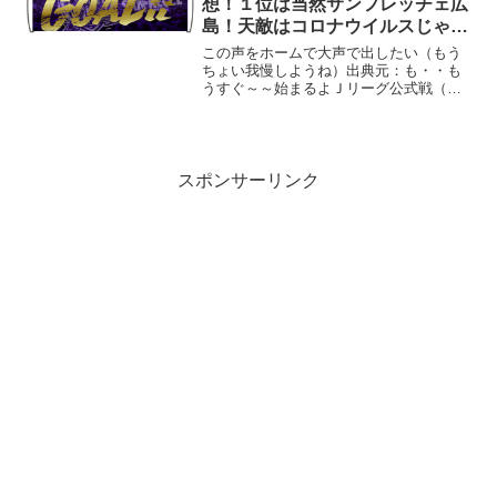
想！１位は当然サンフレッチェ広
島！天敵はコロナウイルスじゃ
～！
この声をホームで大声で出したい（もう
ちょい我慢しようね）出典元：も・・も
うすぐ～～始まるよＪリーグ公式戦（か
ーん！）昨年１２月からのお預け？もう
すぐ解禁されるじゃろう、広島の発展を
願って～～お好み焼き食べて応援するで
～！
スポンサーリンク