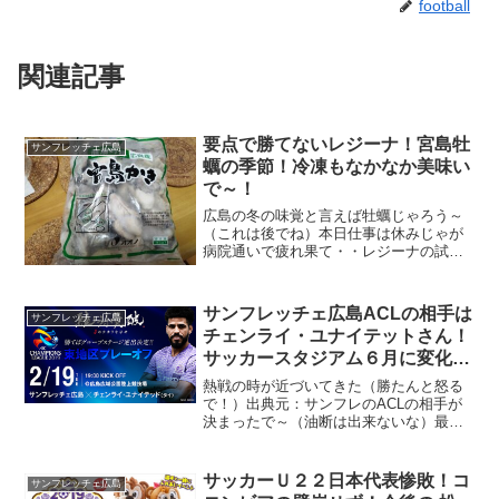
football
関連記事
要点で勝てないレジーナ！宮島牡
サンフレッチェ広島
蠣の季節！冷凍もなかなか美味い
で～！
広島の冬の味覚と言えば牡蠣じゃろう～
（これは後でね）本日仕事は休みじゃが
病院通いで疲れ果て・・レジーナの試合
を見る、じゃがの～ここで勝てば勢いに
乗れるときに・・詰めが甘いんよな～じ
ゃけん途中で止まるんだよな～・・ほん
サンフレッチェ広島ACLの相手は
サンフレッチェ広島
と不完全燃焼じゃ！
チェンライ・ユナイテットさん！
サッカースタジアム６月に変化あ
り？
熱戦の時が近づいてきた（勝たんと怒る
で！）出典元：サンフレのACLの相手が
決まったで～（油断は出来ないな）最近
タイのチームは伸び盛り、油断してると
ほんとやばいよ、まだまだ日本の方が格
上と思いがちじゃが・・それは払拭しよ
サッカーＵ２２日本代表惨敗！コ
サンフレッチェ広島
う。