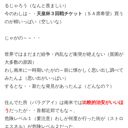
るじゃろう（なんと羨ましい）
今のわしは・・
天皇杯３回戦チケット
（ＳＡ席希望）買う
のが精いっぱい（空しいな）
じゃがの～～・・
世界ではまだまだ紛争・内乱など衝突が絶えない（貧困が
大多数の原因）
わし南米に一時期いたがの～前に懐かしく思い出し調べて
みたんよ（思い出がいっぱい）
するとな・・新たな発見があったんよ（どんなの？）
住んでた所（パラグアイ）は南米では
比較的治安がいいほ
う
だったが・・首都近郊でもな～、
危険レベル１（要注意）わしが何度か行った街が（ストロ
エスネル）が危険レベル２だった、