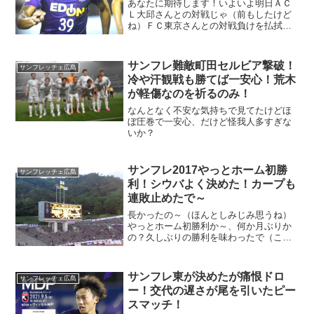
あなたに期待します！いよいよ明日ＡＣ
Ｌ大邱さんとの対戦じゃ（前もしたけど
ね）ＦＣ東京さんとの対戦負けを払拭す
る勝ちをあげてほしいけど、まあアウェ
イじゃし難しいと思うけど・・勝ちしか
頭にないよ。
サンフレ難敵町田セルビア撃破！
サンフレッチェ広島
冷や汗観戦も勝てば一安心！荒木
が軽傷なのを祈るのみ！
なんとなく不安な気持ちで見てたけどほ
ぼ圧巻で一安心、だけど怪我人多すぎな
いか？
サンフレ2017やっとホーム初勝
サンフレッチェ広島
利！シウバよく決めた！カープも
連敗止めたで～
長かったの～（ほんとしみじみ思うね）
やっとホーム初勝利か～、何か月ぶりか
の？久しぶりの勝利を味わったで（この
続きは後半でね）その後カープの試合を
応援していたが・・何とか逃げ切ったの
～どっちもハラハラしたが・・まあ勝て
サンフレ東が決めたが痛恨ドロ
サンフレッチェ広島
たことで素直に喜ぼう！
ー！交代の遅さが尾を引いたピー
スマッチ！