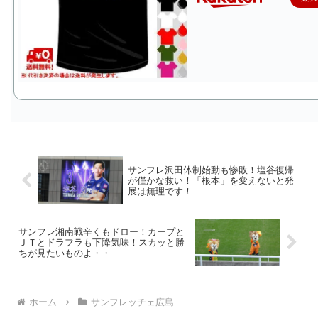
サンフレ沢田体制始動も惨敗！塩谷復帰
が僅かな救い！「根本」を変えないと発
展は無理です！
サンフレ湘南戦辛くもドロー！カープと
ＪＴとドラフラも下降気味！スカッと勝
ちが見たいものよ・・
ホーム
サンフレッチェ広島