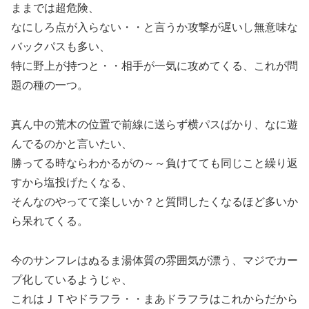
ままでは超危険、
なにしろ点が入らない・・と言うか攻撃が遅いし無意味な
バックパスも多い、
特に野上が持つと・・相手が一気に攻めてくる、これが問
題の種の一つ。
真ん中の荒木の位置で前線に送らず横パスばかり、なに遊
んでるのかと言いたい、
勝ってる時ならわかるがの～～負けてても同じこと繰り返
すから塩投げたくなる、
そんなのやってて楽しいか？と質問したくなるほど多いか
ら呆れてくる。
今のサンフレはぬるま湯体質の雰囲気が漂う、マジでカー
プ化しているようじゃ、
これはＪＴやドラフラ・・まあドラフラはこれからだから