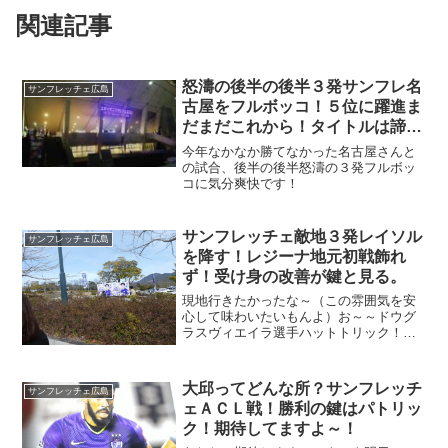
関連記事
怒濤の後半の後半３発サンフレ名
サンフレッチェ広島
古屋をフルボッコ！５位に躍進ま
だまだこれから！タイトルは諦め
ないで～！
今年なかなか勝てなかった名古屋さんと
の試合、後半の後半怒濤の３発フルボッ
コに気分爽快です！
サンフレッチェ敵地３発レイソル
サンフレッチェ広島
を降す！レジーナ地元初戦飾れ
ず！受け身の改善が鍵と見る。
現地行きたかったな～（この雰囲気を安
心して味わいたいもんよ）お～～ドウグ
ラスヴィエイラ選手ハットトリック！
（見事）今回も現地観戦は行けず（９月
の緊急事態宣言間は動けそうにない）会
社では１回＆２回目の接種が行われて感
大邱ってどんな所？サンフレッチ
サンフレッチェ広島
染を出さないよう徹底モード...
ェＡＣＬ戦！勝利の鍵はパトリッ
ク！期待してますよ～！