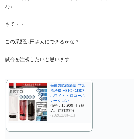
な）
さて・・
この采配沢田さんにできるかな？
試合を注視したいと思います！
光触媒除菌消臭 空気
清浄機 ESTO CJ002
ホワイト ヒロコーポ
レーション
価格：13,969円（税
込、送料無料)
(2026/2/8時点)