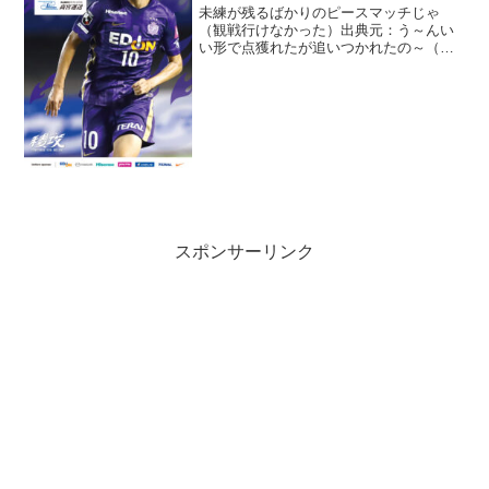
未練が残るばかりのピースマッチじゃ
（観戦行けなかった）出典元：う～んい
い形で点獲れたが追いつかれたの～（こ
れ多いな）まあ１０人でドローなら御の
字とかんがえるべきかな？（かもね）じ
ゃが勝てないの～～こういう詰めの甘さ
を改善してほしい。
スポンサーリンク