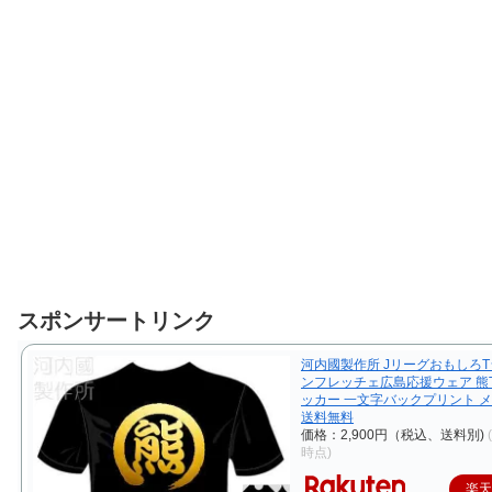
スポンサートリンク
河内國製作所 JリーグおもしろT
ンフレッチェ広島応援ウェア 熊
ッカー 一文字バックプリント 
送料無料
価格：2,900円（税込、送料別)
時点)
楽