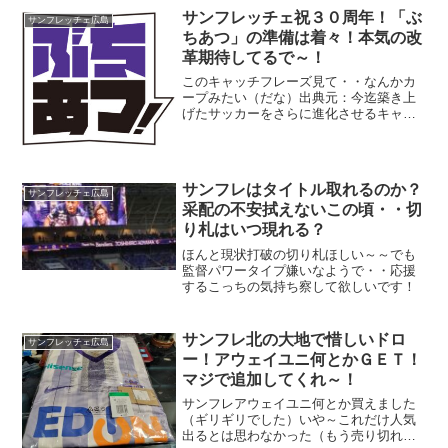
（もう諦めたら？）いろいろあるけ
サンフレッチェ祝３０周年！「ぶ
サンフレッチェ広島
ど・・やっぱサンフレが快勝せん...
ちあつ」の準備は着々！本気の改
革期待してるで～！
このキャッチフレーズ見て・・なんかカ
ープみたい（だな）出典元：今迄築き上
げたサッカーをさらに進化させるキャッ
チフレーズ、正直サンフレがこんなの採
用するとは全然考えていなかった、まあ
記念すべき３０周年じゃけんの～☆が欲
しいものよ（だな）
サンフレはタイトル取れるのか？
サンフレッチェ広島
采配の不安拭えないこの頃・・切
り札はいつ現れる？
ほんと現状打破の切り札ほしい～～でも
監督パワータイプ嫌いなようで・・応援
するこっちの気持ち察して欲しいです！
サンフレ北の大地で惜しいドロ
サンフレッチェ広島
ー！アウェイユニ何とかＧＥＴ！
マジで追加してくれ～！
サンフレアウェイユニ何とか買えました
（ギリギリでした）いや～これだけ人気
出るとは思わなかった（もう売り切れだ