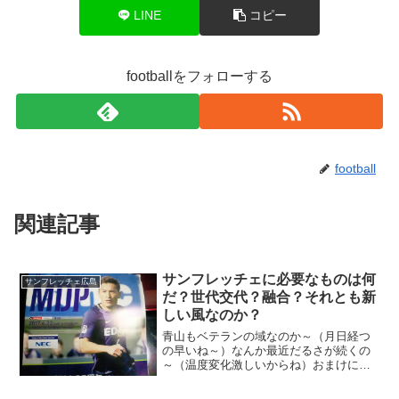
LINE
コピー
footballをフォローする
football
関連記事
サンフレッチェに必要なものは何
サンフレッチェ広島
だ？世代交代？融合？それとも新
しい風なのか？
青山もベテランの域なのか～（月日経つ
の早いね～）なんか最近だるさが続くの
～（温度変化激しいからね）おまけにふ
らつく（危ないぞ！）仕事しててもな～
会社のアイドルには相手にされないし