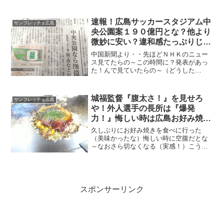
そうです）先般の記事で書いた通り早く
動いて正解だったの～（善は急げと言う
からね）じゃがの～売れるモノ追加生産
速報！広島サッカースタジアム中
サンフレッチェ広島
する気はないのか？サンフ...
央公園案１９０億円とな？他より
微妙に安い？違和感たっぷりじ
ゃ！
中国新聞より・・先ほどＮＨＫのニュー
ス見てたらの～この時間に？発表があっ
た！んで見ていたらの～（どうした
ん？）建設費１９０億円だとよ（筆者の
予想より１０億高い）まあ現在の建設費
で考えると妥当だと思うが・・
城福監督『腹太さ！』を見せろ
サンフレッチェ広島
や！外人選手の長所は『爆発
力！』悔しい時は広島お好み焼き
じゃ～！
久しぶりにお好み焼きを食べに行った
（美味かったな）悔しい時に空腹だとな
～なおさら切なくなる（実感！）こうい
う時は気分転換も大事なんよ（そりゃそ
うだ）
スポンサーリンク