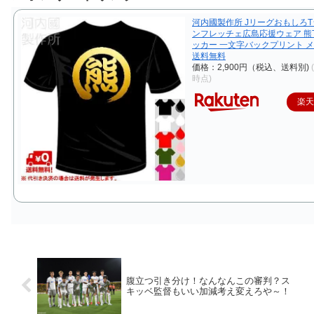
河内國製作所 JリーグおもしろT
ンフレッチェ広島応援ウェア 熊
ッカー 一文字バックプリント 
送料無料
価格：2,900円（税込、送料別)
時点)
楽
腹立つ引き分け！なんなんこの審判？ス
キッベ監督もいい加減考え変えろや～！