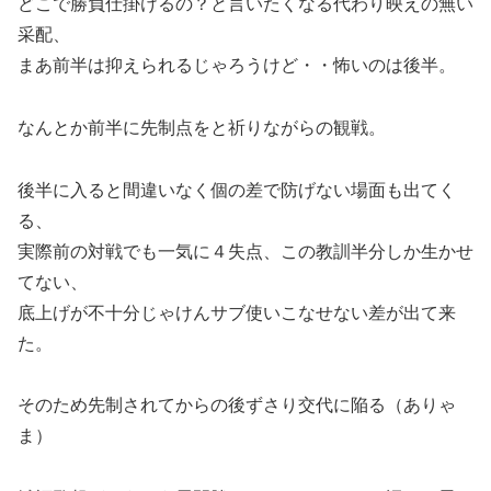
どこで勝負仕掛けるの？と言いたくなる代わり映えの無い
采配、
まあ前半は抑えられるじゃろうけど・・怖いのは後半。
なんとか前半に先制点をと祈りながらの観戦。
後半に入ると間違いなく個の差で防げない場面も出てく
る、
実際前の対戦でも一気に４失点、この教訓半分しか生かせ
てない、
底上げが不十分じゃけんサブ使いこなせない差が出て来
た。
そのため先制されてからの後ずさり交代に陥る（ありゃ
ま）