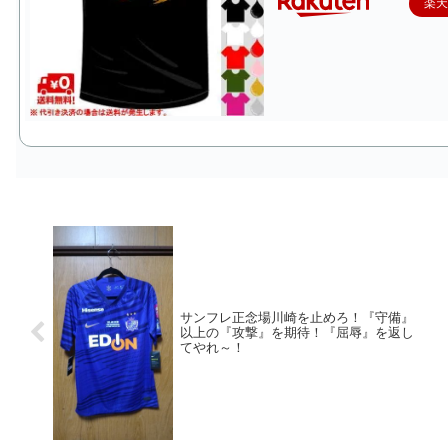
楽
サンフレ正念場川崎を止めろ！『守備』
以上の『攻撃』を期待！『屈辱』を返し
てやれ～！