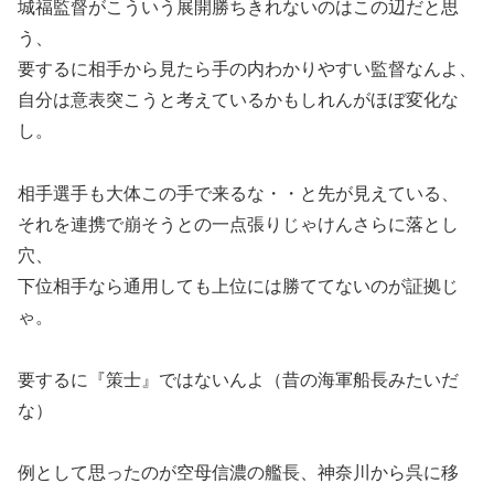
城福監督がこういう展開勝ちきれないのはこの辺だと思
う、
要するに相手から見たら手の内わかりやすい監督なんよ、
自分は意表突こうと考えているかもしれんがほぼ変化な
し。
相手選手も大体この手で来るな・・と先が見えている、
それを連携で崩そうとの一点張りじゃけんさらに落とし
穴、
下位相手なら通用しても上位には勝ててないのが証拠じ
ゃ。
要するに『策士』ではないんよ（昔の海軍船長みたいだ
な）
例として思ったのが空母信濃の艦長、神奈川から呉に移