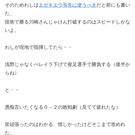
そのためわしは
エゼキエウ等先に使うべき
だと前にも書い
た、
技術で勝る川崎さんじゃけん打破するのはスピードしかな
いよ。
わしが現地で指揮してたら・・
浅野じゃなくぺレイラ下げて俊足選手で勝負する（後半か
らね）
と・・
愚痴言いたくなる０－２の敗戦劇（見てて疲れたな）
皆頑張ったのはわかる、惜しかったけどそこまで攻めれ
た、