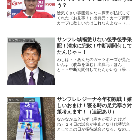
う？
陰気くさい雰囲気をな～床田が払拭して
くれた（お見事！）出典元：カープ床田
カープに欲しいのはこれなんよな～（新
たな選手の台頭ね）打撃陣の変わりなさ
に不満もあるが・・まあ今日は沈黙じ
ゃ。
サンフレ城福懲りない後手後手采
サンフレッチェ広島
配！清水に完敗！中断期間何して
たんじゃ～！
わしは・・あんたのガッツポーズが見た
いんよ（改革を望む）出典元：ほん
と・・中断期間何してたんかいな（呆れ
てものが言えない）わかりきった布陣で
挑んでの～通用するわけないじゃろう
が！後半やっと頭が冷めたか？Ｊ１は中
途半端は通用しないと・・
サンフレレジーナ今年初観戦！嬉
サンフレッチェ広島
しいおまけ！寝る時の足元寒さ対
策考えます！（追記あり）
なかなか点入らず（寒さが応えたけど
ね）２４日の試合が中止となり代替試合
としてこの日が招待試合となる、なので
わしは観戦！じゃが朝９時から病院行っ
たのだが・・（どした？）人が多くて多