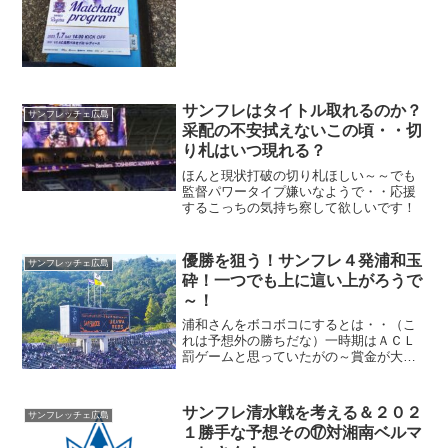
くて・・耳鼻科も含めたら終わったのが
午後１時（あらま）
サンフレはタイトル取れるのか？
サンフレッチェ広島
采配の不安拭えないこの頃・・切
り札はいつ現れる？
ほんと現状打破の切り札ほしい～～でも
監督パワータイプ嫌いなようで・・応援
するこっちの気持ち察して欲しいです！
優勝を狙う！サンフレ４発浦和玉
サンフレッチェ広島
砕！一つでも上に這い上がろうで
～！
浦和さんをボコボコにするとは・・（こ
れは予想外の勝ちだな）一時期はＡＣＬ
罰ゲームと思っていたがの～賞金が大幅
に上がったらしい、さらにコロナの恩恵
と言うべきか・・一か所での開催と移動
がかなり楽になる、こういう環境な
サンフレ清水戦を考える＆２０２
サンフレッチェ広島
ら・・まあいいとは思うように...
１勝手な予想その⑰対湘南ベルマ