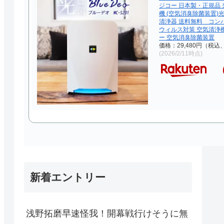
ジコー 日本製・正規品 
機 (空気消臭除菌装置)
清浄器 送料無料 コン
ウィルス対策 空気清浄
ー 空気消臭除菌装置
価格：29,480円（税込
(2026/2/11時点)
新着エントリー
浅野拓磨早速怪我！開幕戦行けそうに無