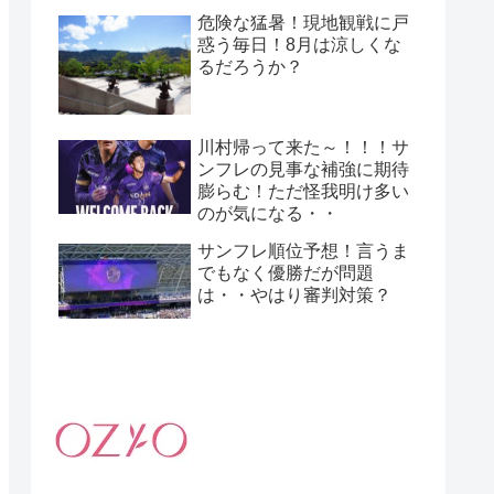
危険な猛暑！現地観戦に戸
惑う毎日！8月は涼しくな
るだろうか？
川村帰って来た～！！！サ
ンフレの見事な補強に期待
膨らむ！ただ怪我明け多い
のが気になる・・
サンフレ順位予想！言うま
でもなく優勝だが問題
は・・やはり審判対策？