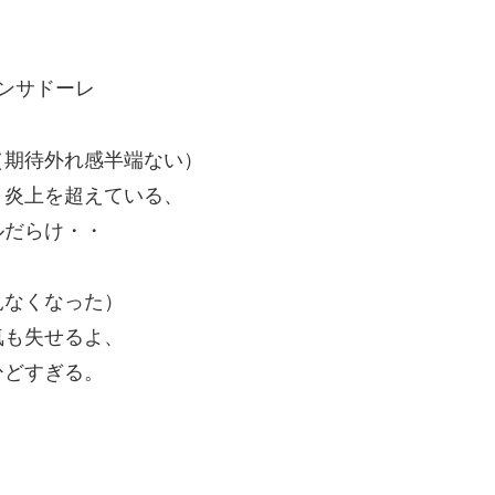
q=コンサドーレ
（期待外れ感半端ない）
う炎上を超えている、
ルだらけ・・
見なくなった）
気も失せるよ、
ひどすぎる。