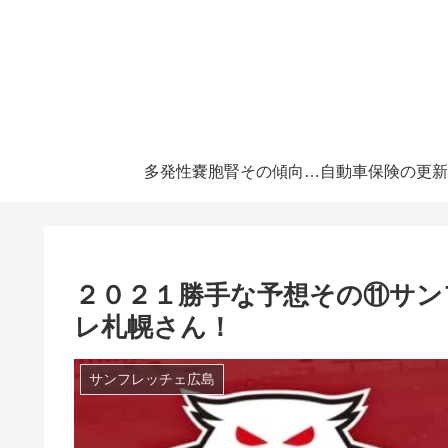
多発性嚢胞腎その傾向と対策！大切な『寿命』を伸ばすには早めの処置が必須です！
２０２１勝手な予想その⑪サン
レ札幌さん！
サンフレッチェ広島