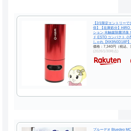
【2/1限定エントリーで
倍】【在庫処分】HIRO
ション 光触媒除菌消臭 
ド ESTO コンパクト 
しゃれ【KK9N0D18P】
価格：7,340円（税込、
(2026/1/30時点)
ブルーデオ Bluedeo MC