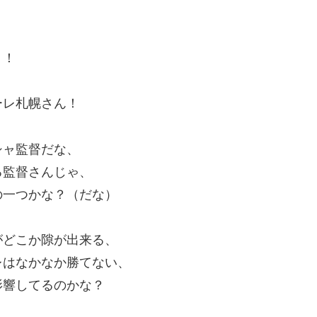
う！
ーレ札幌さん！
シャ監督だな、
る監督さんじゃ、
の一つかな？（だな）
がどこか隙が出来る、
レはなかなか勝てない、
影響してるのかな？