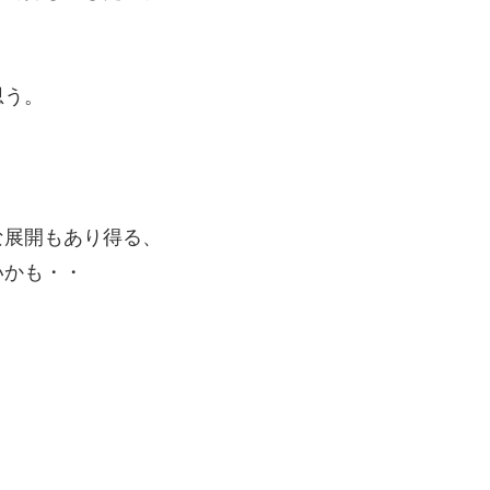
思う。
な展開もあり得る、
いかも・・