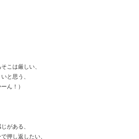
あそこは厳しい、
くいと思う、
かーん！）
感じがある、
ーで押し返したい、