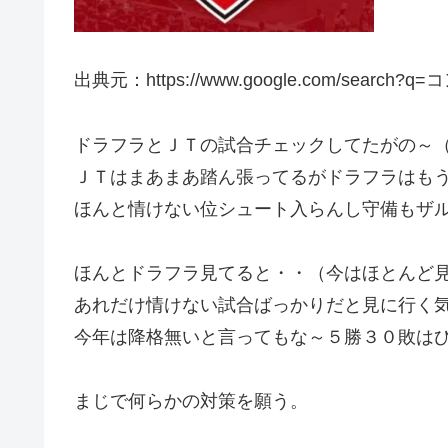
出典元：https://www.google.com/search?
ドラフラとＪＴの試合チェックしてたがの～
ＪＴはまあまあ踏ん張ってるがドラフラはも
ほんと情けない位シュート入らんし守備もザ
ほんとドラフラ見てると・・（今はほとんど
あれだけ情けない試合ばっかりだと見に行く
今年は降格無いと言ってもな～５勝３０敗は
まじで何らかの対策を願う。