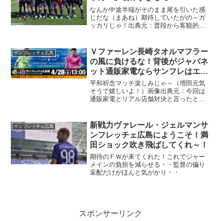
なんか中途半端がそのまま尾を引いた感
じだな（まあね）期待していたがの～ガ
ッカリじゃ！出典元：普段から客観的な
目線が欠けてるから切羽詰まる（・・）
まあ難しいゲームなのはなんとなく感じ
たが（多面でね）
Ｖファーレン長崎タオルマフラー
サンフレッチェ広島
の風に負けるな！背後がジャパネ
ット通販家電ならサンフレはエデ
ィオン旋風じゃ～！
平和祈念マッチ楽しみじゃ～（増田元気
そうで嬉しいよ！）画像出典元：今回は
通販家電とリアル店舗対決と言ったとこ
ろか？（確かにね）勢いがあるＶファー
レン長崎さんとＪ１初対決じゃ！（気合
い入る）正直お互い万全な状態で開戦し
新戦力ヴァレール・ジェルマンサ
サンフレッチェ広島
たかったがの～プロは文句...
ンフレッチェ広島にようこそ！満
田ショック吹き飛ばしてくれ～！
期待のＦＷが来てくれた！これでジャー
メインの負担を減らせる・・監督の偏り
采配だけがほんと気がかり・・
スポンサーリンク