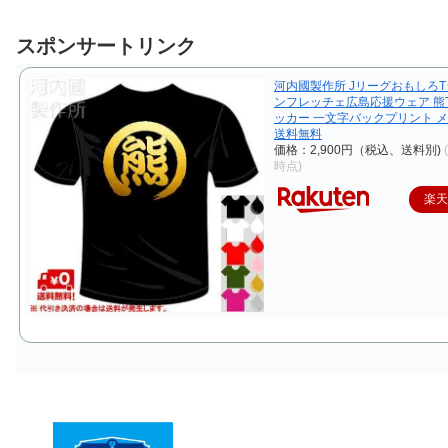
スポンサートリンク
河内國製作所 JリーグおもしろT
ンフレッチェ広島応援ウェア 熊
ッカー 一文字バックプリント 
送料無料
価格：2,900円（税込、送料別)
時点)
楽