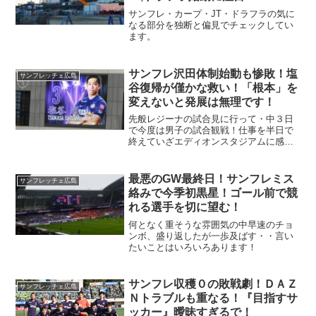
サンフレ・カープ・JT・ドラフラの気に
なる部分を独断と偏見でチェックしてい
ます。
サンフレ沢田体制始動も惨敗！塩
サンフレッチェ広島
谷復帰が僅かな救い！「根本」を
変えないと発展は無理です！
先般レジーナの試合見に行って・中３日
で今度は男子の試合観戦！仕事を半日で
終えていざエディオンスタジアムに感染
に行く！沢田監督の初采配（だと思う）
に楽しみを抱いていたが・・・・
最悪のGW最終日！サンフレミス
サンフレッチェ広島
絡みで今季初黒星！ゴール前で競
れる選手を切に望む！
何となく重そうな雰囲気の中早速のチョ
ンボ、盛り返したが一歩及ばす・・言い
たいことはいろいろあります！
サンフレ収穫０の敗戦劇！ＤＡＺ
サンフレッチェ広島
Ｎトラブルも重なる！『目指すサ
ッカー』曖昧すぎるで！