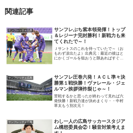
関連記事
サンフレぶち紫本領発揮！トップ
サンフレッチェ広島
＆レジーナ完封勝利！新戦力も来
てくれたで～！
Ｊサントスのこれを待っていたで～（お
もわず涙出たよ）出典元：最近の彼はと
にかくゴールを狙おうと隙あればすぐ撃
つ姿が目立つ！なかなか結果は出なかっ
たがの～ほんと苦労が報われた感が半端
ない、この調子で次も頼みます！（もち
サンフレ圧巻六発！ＡＣＬ準々決
ろん応援してます）
サンフレッチェ広島
勝第１戦快勝！ヴァレール・ジェ
ルマン挨拶弾炸裂じゃ～！
苦戦するかと思ったが終わって見れば六
発快勝！新戦力達が決めまくり・・中村
草太もう別次元！
わし一人の広島サッカースタジア
サンフレッチェ広島
ム構想委員会②！騒音対策考えま