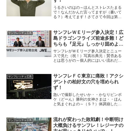
す！
うるさいのはの～ほんとストレスたまる
で！なんだかんだ言ってますが（書いて
る？）考えてます！さてさて今回は第２
回、中央公園の場合の騒音対策！理不尽
な感じはするが・・じゃが年配の方に配
慮は当然、お互いがいい形になるために
サンフレＷＥリーグ参入決定！広
サンフレッチェ広島
は・・騒音対策は重要じゃ...
島ドラゴンフライズ前途多難！ど
ちらも『足元』しっかり固めよう
で～！
サンフレがＷＥリーグ参入決定とニュー
スで見た（祝！）写真出典元：賛否ある
とは思うがの～個人的にはいい流れだと
思う、一からのチーム造りになるけどな
～逆にいいかもしれん。
サンフレＦＣ東京に痛敗！アクシ
サンフレッチェ広島
デントの柏好文の穴を埋められ
ず！
急いで撮影したせいか・・かなりピンボ
ケ（どーん）勝利の女神さまは・・ほん
と気まぐれよの～（Ｓ？）体調崩したわ
しと家内がなんとかして応援に行ったＦ
Ｃ東京戦、せめて引き分けかと思いき
ゃ・・見えない力にいたずらされてると
流れが変わった敗戦劇！中断明け
サンフレッチェ広島
しか思えん・・
大概負けるサンフレ！レジーナの