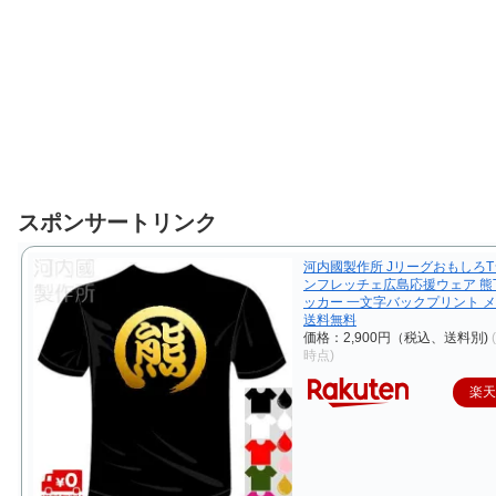
スポンサートリンク
河内國製作所 JリーグおもしろT
ンフレッチェ広島応援ウェア 熊
ッカー 一文字バックプリント 
送料無料
価格：2,900円（税込、送料別)
時点)
楽