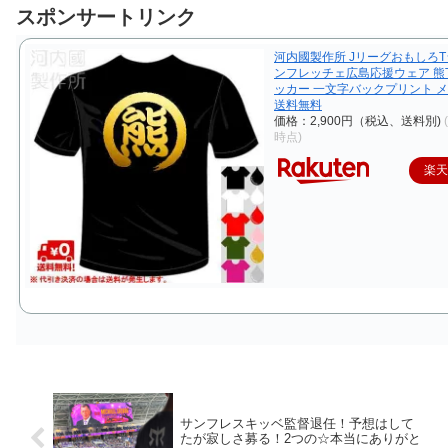
スポンサートリンク
河内國製作所 JリーグおもしろT
ンフレッチェ広島応援ウェア 熊
ッカー 一文字バックプリント 
送料無料
価格：2,900円（税込、送料別)
時点)
楽
サンフレスキッベ監督退任！予想はして
たが寂しさ募る！2つの☆本当にありがと