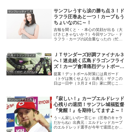
で迎えたアウェイ鳥栖戦、大雨もあった
けど・・ひやひやじゃ！
サンフレうすら涙の勝ち点３！ド
サンフレッチェ広島
ラフラ圧巻あと一つ！カープもう
ちょいなのに～！
吉報を聞くと・・本心の笑顔が出る（大
げさじきゃないか？）今回サンフレ・ド
ラフラ・カープの試合重なったの（忙し
いよ）ほんとうっすら涙が出そうな気分
じゃったの～（つらかったね）サンフレ
やれば出来るじゃん、これで人員の適所
ＪＴサンダーズ好調ファイナル３
広島ドラゴンフライズ
見えたかもな。ドラフラも...
へ！迷走続く広島ドラゴンフライ
ズ！カープ會澤痛烈デットボー
ル！
提案！デットボール対策には肩ガード
（トゲは無くせよな）出典元：ザクこの
日は一日中（３月２４日）家に閉じこも
っていた（まあね）たまには家のレコー
ダーの編集・・とばかりに整理をしてい
た、その最中・・ＪＴとドラフラ、カー
『寂しい！』カープエルドレッド
サンフレッチェ広島
プの試合をＴＶとＰＣで見て...
心残りの退団！サンフレ城福監督
『覚醒！』を期待してますよ～！
う～ん寂しいの一言じゃ（圧巻のキャラ
だからね）出典元：エルドレッドカープ
のエルドレッド選手が今年で退団とか
（悲しいね）あの圧巻の体格と・・笑え