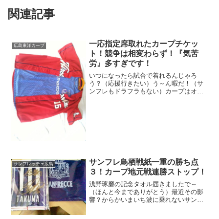
関連記事
一応指定席取れたカープチケッ
広島東洋カープ
ト！競争は相変わらず！『気苦
労』多すぎです！
いつになったら試合で着れるんじゃろ
う？（応援行きたい）う～ん暇だ！（サ
ンフレもドラフラもない）カープはオー
プン戦（無観客）してるが物足りない、
やはり試合は現地で見たいもんじゃ（応
援もね）
サンフレ鳥栖戦紙一重の勝ち点
サンフレッチェ広島
３！カープ地元戦連勝ストップ！
浅野琢磨の記念タオル届きましたで～
（ほんと今までありがとう）最近その影
響？からかいまいち波に乗れないサンフ
レたち（お疲れ？）じゃが前年のチャン
ピオンじゃけん意地を見せんとな、それ