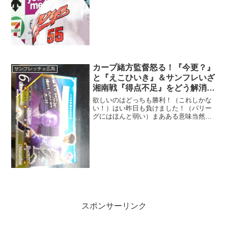
る行動がぶち印象的（記憶に残るよ）
カープ緒方監督怒る！『今更？』
サンフレッチェ広島
と『えこひいき』＆サンフレいざ
湘南戦『得点不足』をどう解消す
る？
欲しいのはどっちも勝利！（これしかな
い！）はい昨日も負けました！（パリー
グにはほんと弱い）まあある意味当然じ
ゃろう、端から見ても気合負けしてる、
んでノムスケと野間ノマに懲罰？何をい
まさら・・
スポンサーリンク