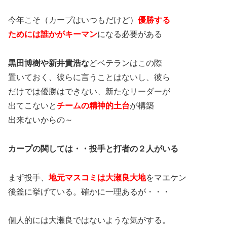
今年こそ（カープはいつもだけど）
優勝する
ためには誰かがキーマン
になる必要がある
黒田博樹や新井貴浩な
どベテランはこの際
置いておく、彼らに言うことはないし、彼ら
だけでは優勝はできない、新たなリーダーが
出てこないと
チームの精神的土台
が構築
出来ないからの～
カープの関しては・・投手と打者の２人がいる
まず投手、
地元マスコミは大瀬良大地
をマエケン
後釜に挙げている。確かに一理あるが・・・
個人的には大瀬良ではないような気がする。