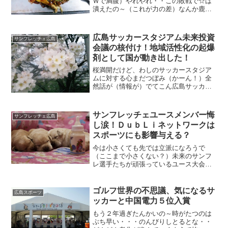
Ｗで満腹）やれやれ・・この敗戦で☆は
潰えたの～（これが力の差）なんか鹿島
には全然勝てる気がしない（まさに天
敵！）試合内容はよかっただけに・・ま
だまだ常勝軍団には遠いで～。
広島サッカースタジアム未来投資
サンフレッチェ広島
会議の核付け！地域活性化の起爆
剤として国が動き出した！
桜満開だけど、わしのサッカースタジア
ムに対する心まだつぼみ（かーん！）全
然話が（情報が）でてこん広島サッカー
スタジアムじゃがの～（寂しいね）何が
何が・・国が検討しとる地域開発の核扱
いじゃんか～（マジで？？）前に安部総
サンフレッチェユースメンバー悔
サンフレッチェ広島
理がこんなこと話していた...
し涙！ＤｕｂＬｉネットワークは
スポーツにも影響与える？
今は小さくても先では立派になろうで
（ここまで小さくない？）未来のサンフ
レ選手たちが頑張っているユース大会！
わしはサッカー観戦に飢えてる？けんし
っかり観戦、いいところまではいくんじ
ゃがの～まだ詰めが甘いか？それとわし
ゴルフ世界の不思議、気になるサ
広島スポーツ
が今大注目しているＤｕｂL...
ッカーと中国電力５位入賞
もう２年過ぎたんかいの～時がたつのは
ぶち早い・・・のんびりしとるとな・・