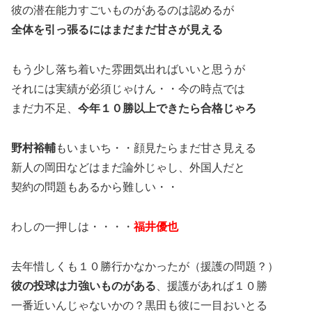
彼の潜在能力すごいものがあるのは認めるが
全体を引っ張るにはまだまだ甘さが見える
もう少し落ち着いた雰囲気出ればいいと思うが
それには実績が必須じゃけん・・今の時点では
まだ力不足、
今年１０勝以上できたら合格じゃろ
野村裕輔
もいまいち・・顔見たらまだ甘さ見える
新人の岡田などはまだ論外じゃし、外国人だと
契約の問題もあるから難しい・・
わしの一押しは・・・・
福井優也
去年惜しくも１０勝行かなかったが（援護の問題？）
彼の投球は力強いものがある
、援護があれば１０勝
一番近いんじゃないかの？黒田も彼に一目おいとる