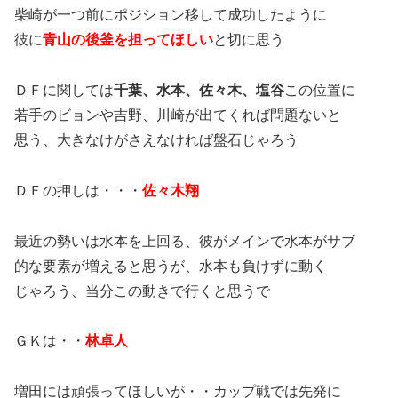
柴崎が一つ前にポジション移して成功したように
彼に
青山の後釜を担ってほしい
と切に思う
ＤＦに関しては
千葉、水本、佐々木、塩谷
この位置に
若手のビョンや吉野、川崎が出てくれば問題ないと
思う、大きなけがさえなければ盤石じゃろう
ＤＦの押しは・・・
佐々木翔
最近の勢いは水本を上回る、彼がメインで水本がサブ
的な要素が増えると思うが、水本も負けずに動く
じゃろう、当分この動きで行くと思うで
ＧＫは・・
林卓人
増田には頑張ってほしいが・・カップ戦では先発に