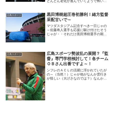
どんどん老化が進んでいくようで怖い
日々鍛えんとな
黒田博樹超圧巻初勝利！緒方監督
広島スポーツ
采配甘いで～
マツダスタジアム記念すべき一日じゃの
～佐藤寿人選手も応援に駆け付けたそう
じゃが・・それだけ黒田博樹選手の期待
は半端ない、ほんと誇りに思うで
広島スポーツ勢波乱の展開？『監
広島スポーツ
督』専門学校検討して！各チーム
ＯＢさん出番ですよ～！
ンフレのＡＣＬの活躍に浮かれていたが
の～（当然！）じゃが他がなんか雲行き
が怪しい（大げさなのでは？）なんか空
回りが多いんよな～（特にオレンジが）
さてどうする？