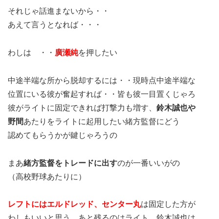
それじゃ話進まないから・・
あえて言うとなれば・・・
わしは ・・
廣瀬純
を押したい
中途半端な所から脱却するには・・現時点中途半端な
位置にいる彼が奮起すれば・・皆も彼一目置くじゃろ
彼がライトに固定できれば打撃力も増す、
鈴木誠也や
野間
あたりをライトに起用したい緒方監督にどう
認めてもらうかが鍵じゃろうの
まあ
緒方監督をトレードに出す
のが一番いいがの
（高校野球あたりに）
レフトにはエルドレッド、センター丸
は固定した方が
わしもいいと思う、あと残るのはライト、鈴木誠也は