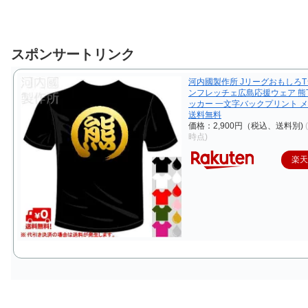
スポンサートリンク
河内國製作所 JリーグおもしろT
ンフレッチェ広島応援ウェア 熊
ッカー 一文字バックプリント 
送料無料
価格：2,900円（税込、送料別)
時点)
楽