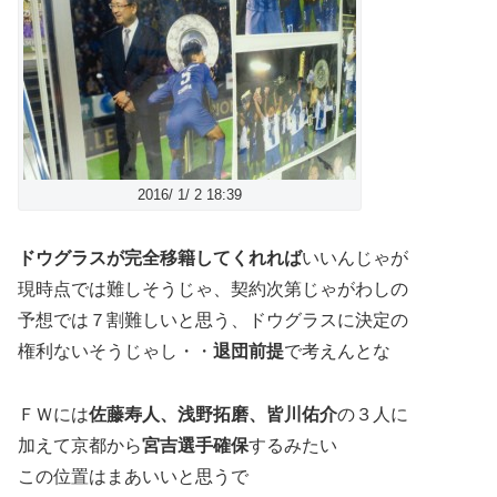
2016/ 1/ 2 18:39
ドウグラスが完全移籍してくれれば
いいんじゃが
現時点では難しそうじゃ、契約次第じゃがわしの
予想では７割難しいと思う、ドウグラスに決定の
権利ないそうじゃし・・
退団前提
で考えんとな
ＦＷには
佐藤寿人、浅野拓磨、皆川佑介
の３人に
加えて京都から
宮吉選手確保
するみたい
この位置はまあいいと思うで