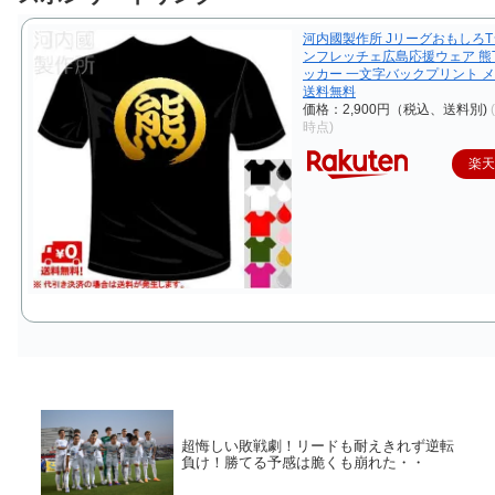
河内國製作所 JリーグおもしろT
ンフレッチェ広島応援ウェア 熊
ッカー 一文字バックプリント 
送料無料
価格：2,900円（税込、送料別)
時点)
楽
超悔しい敗戦劇！リードも耐えきれず逆転
負け！勝てる予感は脆くも崩れた・・