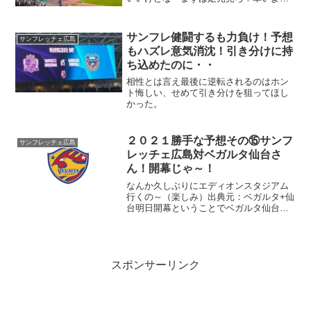
さんも付き合ってくれたケンまだ希望は
あるがの～。
サンフレ健闘するも力負け！予想
サンフレッチェ広島
もハズレ意気消沈！引き分けに持
ち込めたのに・・
相性とは言え最後に逆転されるのはホン
ト悔しい、せめて引き分けを狙ってほし
かった。
２０２１勝手な予想その⑮サンフ
サンフレッチェ広島
レッチェ広島対ベガルタ仙台さ
ん！開幕じゃ～！
なんか久しぶりにエディオンスタジアム
行くの～（楽しみ）出典元：ベガルタ+仙
台明日開幕ということでベガルタ仙台さ
んをピックアップ、あちら東北地方では
地震が続き大変だとつくづく思う、わし
の下の姉もいるからの～大丈夫だと連絡
はあった。
スポンサーリンク