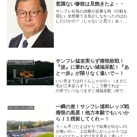
意識ない惨敗は見飽きたよ・・
サンフレ社長の決断が必要な時（行動を
望む）全然勝てる気がしなかったのはわ
しだけかの？（じゃないと思う）あ～点
獲られたらもうおしまい、バタバタして
見苦しいだけじゃ、こんなに希望が持て
ないサンフレは・・情けないだけじゃ。
サンフレ猛攻実らず痛恨敗戦！
サンフレッチェ広島
『波』に乗れない城福采配！『あ
と一歩』が限りなく遠いで～！
いい所までは行くんじゃがの～（まさに
毛が三本足らず？）ここで勝てれば・・
の所でいつもつまずく城福采配（何でか
ね～）底上げも出来てきて選手も躍動し
ても勝利がほんと遠いこの頃、采配もそ
うじゃが選手もその辺問題あるかも
一瞬の差！サンフレ浦和レッズ戦
サンフレッチェ広島
な・・
痛恨の黒星！他力本願でもいいか
らＪ１残留してくれ～！
う～ん手ごたえばかりで結果が出ないの
が痛いの～、上位相手にがっぷり４つは
いいけどな～まずは足元見ろ！幸いよそ