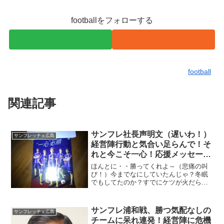
footballをフォローする
football
関連記事
サンフレ社長声明文（遅いわ！）
サンフレッチェ広島
経営陣行動と気合い足らんで！そ
れと今こそ一心！応援メッセージ
書いてきたで～
ほんとに・・勝ってくれよ～（悲痛の叫
び！）今までなにしていたんじゃ？冬眠
でもしてたのか？すでにケツが火だらけ
なのに今頃声明文か？（情けない）スタ
ジアム問題もそうじゃがの～やる気ある
んか？
サンフレ浦和戦、勝つ気配なしの
サンフレッチェ広島
チームに呆れ連発！経営陣に危機