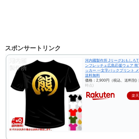
スポンサートリンク
河内國製作所 JリーグおもしろT
ンフレッチェ広島応援ウェア 熊
ッカー 一文字バックプリント 
送料無料
価格：2,900円（税込、送料別)
時点)
楽