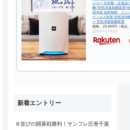
ジコー 日本製・正規品 
機 (空気消臭除菌装置)
清浄器 送料無料 コン
ウィルス対策 空気清浄
ー 空気消臭除菌装置
価格：29,480円（税込
(2026/2/11時点)
新着エントリー
８並びの開幕戦勝利！サンフレ圧巻千葉