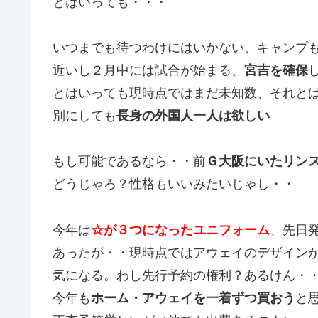
とはいっても・・・
いつまでも待つわけにはいかない、キャンプ
近いし２月中には試合が始まる、
宮吉を確保
とはいっても現時点ではまだ未知数、それと
別にしても
長身の外国人一人は欲しい
もし可能であるなら・・前
Ｇ大阪にいたリン
どうじゃろ？性格もいいみたいじゃし・・
今年は
☆が３つになったユニフォーム
、先日
あったが・・現時点ではアウェイのデザイン
気になる。わし先行予約の権利？あるけん・
今年も
ホーム・アウェイを一着ずつ買おう
と