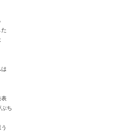
も
した
は
ス
は
発表
がぶち
・
思う