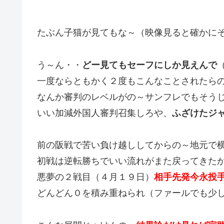
たぶん子猫が見てもな～（映像見ると確かに
う～ん・・
どー見てもセーフにしか見えんで
一度ならともかく２度もこんなことされたら
なんか審判のレベルがの～サンフレでもそう
いい加減外国人審判召集しろや、
ふざけたジ
前の阪戦で苦い負け越ししてからの～地元で
初戦は逆転勝ちでいい流れがまた戻ってきた
悪夢の２戦目（４月１９日）
相手先発今永投
どんどん０を積み重ねられ（ファールでも少