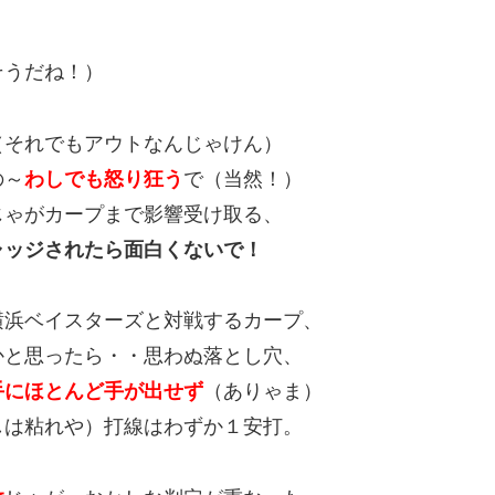
そうだね！）
（それでもアウトなんじゃけん）
の～
わしでも怒り狂う
で（当然！）
じゃがカープまで影響受け取る、
ャッジされたら面白くないで！
横浜ベイスターズと対戦するカープ、
かと思ったら・・思わぬ落とし穴、
手にほとんど手が出せず
（ありゃま）
しは粘れや）打線はわずか１安打。