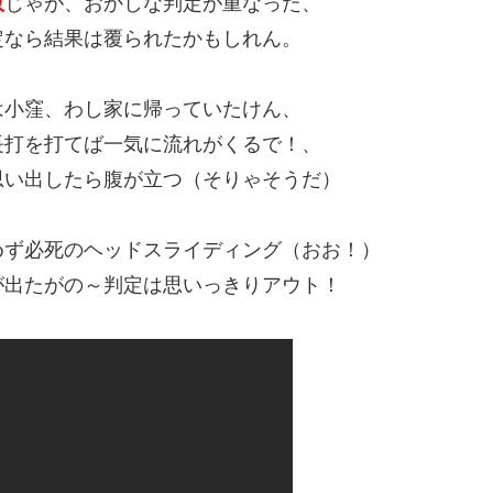
敗
じゃが、おかしな判定が重なった、
定なら結果は覆られたかもしれん。
は小窪、わし家に帰っていたけん、
長打を打てば一気に流れがくるで！、
思い出したら腹が立つ（そりゃそうだ）
めず必死のヘッドスライディング（おお！）
が出たがの～判定は思いっきりアウト！