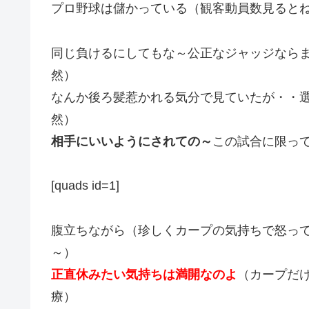
プロ野球は儲かっている（観客動員数見ると
同じ負けるにしてもな～公正なジャッジなら
然）
なんか後ろ髪惹かれる気分で見ていたが・・
然）
相手にいいようにされての～
この試合に限っ
[quads id=1]
腹立ちながら（珍しくカープの気持ちで怒っ
～）
正直休みたい気持ちは満開なのよ
（カープだ
療）