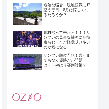
危険な猛暑！現地観戦に戸
惑う毎日！8月は涼しくな
るだろうか？
川村帰って来た～！！！サ
ンフレの見事な補強に期待
膨らむ！ただ怪我明け多い
のが気になる・・
サンフレ順位予想！言うま
でもなく優勝だが問題
は・・やはり審判対策？