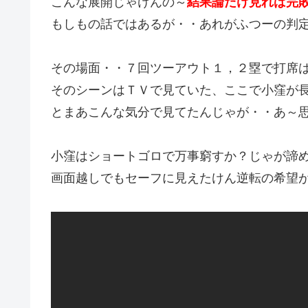
こんな展開じゃけんの～
結果論だけ見れば完
もしもの話ではあるが・・あれがふつーの判
その場面・・７回ツーアウト１，２塁で打席
そのシーンはＴＶで見ていた、ここで小窪が
とまあこんな気分で見てたんじゃが・・あ～
小窪はショートゴロで万事窮すか？じゃが諦
画面越しでもセーフに見えたけん逆転の希望