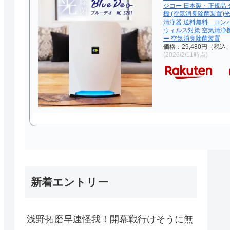
ジコー 日本製・正規品 
機 (空気消臭除菌装置)
清浄器 送料無料 コン
ウィルス対策 空気清浄
ー 空気消臭除菌装置
価格：29,480円（税込
(2026/2/11時点)
新着エントリー
浅野拓磨早速怪我！開幕戦行けそうに無