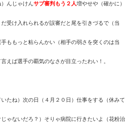
ね）んじゃけん
サブ審判もう２人
増やせや（確かに）
まだ受け入れられるが誤審だと尾を引きづるで（当
選手ももっと粘らんかい（相手の弱さを突くのは当
て言えば選手の覇気のなさが目立ったわい！。
ていたね）次の日（４月２０日）仕事をする（休みて
けじゃないだろ？）そりゃ病院に行きたいよ（花粉治