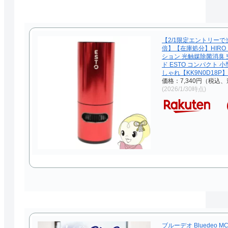
【2/1限定エントリーで
倍】【在庫処分】HIRO
ション 光触媒除菌消臭 
ド ESTO コンパクト 
しゃれ【KK9N0D18P】
価格：7,340円（税込、
(2026/1/30時点)
ブルーデオ Bluedeo MC