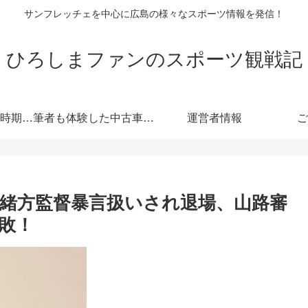
サンフレッチェを中心に広島の様々なスポーツ情報を発信！
ひろしまファンのスポーツ観戦記
自動車保険の更新時期にご注意！危険度が高くなる！忘れると等級にも響きます！
筆者も体験した中古車情報・トヨタ・軽自動車 広島査定実戦編！
運営者情報
ご
緒方監督暴言扱いされ退場、山路審
敗！