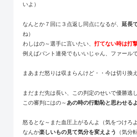
いよ）
なんとか７回に３点返し同点になるが、
延長
ね）
わしはの～選手に言いたい、
打てない時は打
例えばバント連発でもいいじゃん、ファール
まあまだ怒りは収まらんけど・・今は切り換
まだまだ先は長い、この判定のせいで優勝逃
この審判にはの～
あの時の行動恥と思わせる
怒るとな～また血圧上がるんよ（気をつけろ
なんか
楽しいもの見て気分を変えよう
（気分